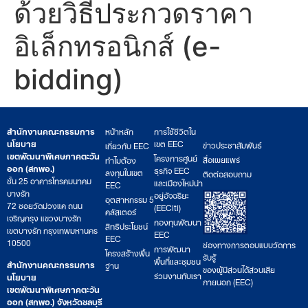
ด้วยวิธีประกวดราคา
อิเล็กทรอนิกส์ (e-
bidding)
สำนักงานคณะกรรมการ
หน้าหลัก
การใช้ชีวิตใน
นโยบาย
เขต EEC
ข่าวประชาสัมพันธ์
เกี่ยวกับ EEC
เขตพัฒนาพิเศษภาคตะวัน
โครงการศูนย์
สื่อเผยแพร่
ทำไมต้อง
ออก (สกพอ.)
ธุรกิจ EEC
ลงทุนในเขต
ติดต่อสอบถาม
ชั้น 25 อาคารโทรคมนาคม
และเมืองใหม่น่า
EEC
บางรัก
อยู่อัจฉริยะ
อุตสาหกรรม 5
72 ซอยวัดม่วงแค ถนน
(EECiti)
คลัสเตอร์
เจริญกรุง แขวงบางรัก
กองทุนพัฒนา
สิทธิประโยชน์
เขตบางรัก กรุงเทพมหานคร
EEC
EEC
10500
ช่องทางการตอบแบบวัดการ
การพัฒนา
โครงสร้างพื้น
รับรู้
พื้นที่และชุมชน
สำนักงานคณะกรรมการ
ฐาน
ของผู้มีส่วนได้ส่วนเสีย
ร่วมงานกับเรา
นโยบาย
ภายนอก (EEC)
เขตพัฒนาพิเศษภาคตะวัน
ออก (สกพอ.) จังหวัดชลบุรี