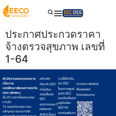
ประกาศประกวดราคา
จ้างตรวจสุขภาพ เลขที่
1-64
สำนักงานคณะกรรมการ
หน้าหลัก
การใช้ชีวิตใน
นโยบาย
เขต EEC
ข่าวประชาสัมพันธ์
เกี่ยวกับ EEC
เขตพัฒนาพิเศษภาคตะวัน
โครงการศูนย์
สื่อเผยแพร่
ทำไมต้อง
ออก (สกพอ.)
ธุรกิจ EEC
ลงทุนในเขต
ติดต่อสอบถาม
ชั้น 25 อาคารโทรคมนาคม
และเมืองใหม่น่า
EEC
บางรัก
อยู่อัจฉริยะ
อุตสาหกรรม 5
72 ซอยวัดม่วงแค ถนน
(EECiti)
คลัสเตอร์
เจริญกรุง แขวงบางรัก
กองทุนพัฒนา
สิทธิประโยชน์
เขตบางรัก กรุงเทพมหานคร