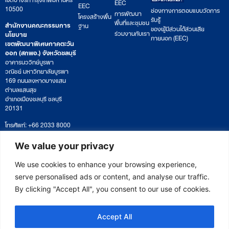
EEC
EEC
10500
ช่องทางการตอบแบบวัดการ
การพัฒนา
โครงสร้างพื้น
รับรู้
พื้นที่และชุมชน
สำนักงานคณะกรรมการ
ฐาน
ของผู้มีส่วนได้ส่วนเสีย
ร่วมงานกับเรา
นโยบาย
ภายนอก (EEC)
เขตพัฒนาพิเศษภาคตะวัน
ออก (สกพอ.) จังหวัดชลบุรี
อาคารนววิทย์บูรพา
วณิชย์ มหาวิทยาลัยบูรพา
169 ถนนลงหาดบางแสน
ตำบลแสนสุข
อำเภอเมืองชลบุรี ชลบุรี
20131
โทรศัพท์: +66 2033 8000
เวลาทำการ: จันทร์ – ศุกร์
09:00 – 17:00 น.
We value your privacy
ติดตามหนังสือหรือยื่นเอกสาร
saraban@eeco.or.th
We use cookies to enhance your browsing experience,
serve personalised ads or content, and analyse our traffic.
By clicking "Accept All", you consent to our use of cookies.
Copyright © 2025 Eastern Economic Corridor Office (EECO)
Accept All