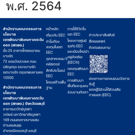
พ.ศ. 2564
สำนักงานคณะกรรมการ
หน้าหลัก
การใช้ชีวิตใน
นโยบาย
เขต EEC
ข่าวประชาสัมพันธ์
เกี่ยวกับ EEC
เขตพัฒนาพิเศษภาคตะวัน
โครงการศูนย์
สื่อเผยแพร่
ทำไมต้อง
ออก (สกพอ.)
ธุรกิจ EEC
ลงทุนในเขต
ติดต่อสอบถาม
ชั้น 25 อาคารโทรคมนาคม
และเมืองใหม่น่า
EEC
บางรัก
อยู่อัจฉริยะ
อุตสาหกรรม 5
72 ซอยวัดม่วงแค ถนน
(EECiti)
คลัสเตอร์
เจริญกรุง แขวงบางรัก
กองทุนพัฒนา
สิทธิประโยชน์
เขตบางรัก กรุงเทพมหานคร
EEC
EEC
10500
ช่องทางการตอบแบบวัดการ
การพัฒนา
โครงสร้างพื้น
รับรู้
พื้นที่และชุมชน
สำนักงานคณะกรรมการ
ฐาน
ของผู้มีส่วนได้ส่วนเสีย
ร่วมงานกับเรา
นโยบาย
ภายนอก (EEC)
เขตพัฒนาพิเศษภาคตะวัน
ออก (สกพอ.) จังหวัดชลบุรี
อาคารนววิทย์บูรพา
วณิชย์ มหาวิทยาลัยบูรพา
169 ถนนลงหาดบางแสน
ตำบลแสนสุข
อำเภอเมืองชลบุรี ชลบุรี