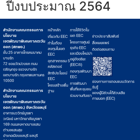
ปีงบประมาณ 2564
สำนักงานคณะกรรมการ
หน้าหลัก
การใช้ชีวิตใน
นโยบาย
เขต EEC
ข่าวประชาสัมพันธ์
เกี่ยวกับ EEC
เขตพัฒนาพิเศษภาคตะวัน
โครงการศูนย์
สื่อเผยแพร่
ทำไมต้อง
ออก (สกพอ.)
ธุรกิจ EEC
ลงทุนในเขต
ติดต่อสอบถาม
ชั้น 25 อาคารโทรคมนาคม
และเมืองใหม่น่า
EEC
บางรัก
อยู่อัจฉริยะ
อุตสาหกรรม 5
72 ซอยวัดม่วงแค ถนน
(EECiti)
คลัสเตอร์
เจริญกรุง แขวงบางรัก
กองทุนพัฒนา
สิทธิประโยชน์
เขตบางรัก กรุงเทพมหานคร
EEC
EEC
10500
ช่องทางการตอบแบบวัดการ
การพัฒนา
โครงสร้างพื้น
รับรู้
พื้นที่และชุมชน
สำนักงานคณะกรรมการ
ฐาน
ของผู้มีส่วนได้ส่วนเสีย
ร่วมงานกับเรา
นโยบาย
ภายนอก (EEC)
เขตพัฒนาพิเศษภาคตะวัน
ออก (สกพอ.) จังหวัดชลบุรี
อาคารนววิทย์บูรพา
วณิชย์ มหาวิทยาลัยบูรพา
169 ถนนลงหาดบางแสน
ตำบลแสนสุข
อำเภอเมืองชลบุรี ชลบุรี