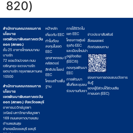
820)
สำนักงานคณะกรรมการ
หน้าหลัก
การใช้ชีวิตใน
นโยบาย
เขต EEC
ข่าวประชาสัมพันธ์
เกี่ยวกับ EEC
เขตพัฒนาพิเศษภาคตะวัน
โครงการศูนย์
สื่อเผยแพร่
ทำไมต้อง
ออก (สกพอ.)
ธุรกิจ EEC
ลงทุนในเขต
ติดต่อสอบถาม
ชั้น 25 อาคารโทรคมนาคม
และเมืองใหม่น่า
EEC
บางรัก
อยู่อัจฉริยะ
อุตสาหกรรม 5
72 ซอยวัดม่วงแค ถนน
(EECiti)
คลัสเตอร์
เจริญกรุง แขวงบางรัก
กองทุนพัฒนา
สิทธิประโยชน์
เขตบางรัก กรุงเทพมหานคร
EEC
EEC
10500
ช่องทางการตอบแบบวัดการ
การพัฒนา
โครงสร้างพื้น
รับรู้
พื้นที่และชุมชน
สำนักงานคณะกรรมการ
ฐาน
ของผู้มีส่วนได้ส่วนเสีย
ร่วมงานกับเรา
นโยบาย
ภายนอก (EEC)
เขตพัฒนาพิเศษภาคตะวัน
ออก (สกพอ.) จังหวัดชลบุรี
อาคารนววิทย์บูรพา
วณิชย์ มหาวิทยาลัยบูรพา
169 ถนนลงหาดบางแสน
ตำบลแสนสุข
อำเภอเมืองชลบุรี ชลบุรี