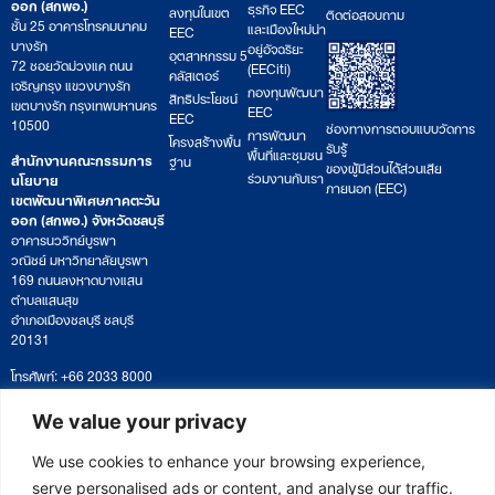
ออก (สกพอ.)
ธุรกิจ EEC
ลงทุนในเขต
ติดต่อสอบถาม
ชั้น 25 อาคารโทรคมนาคม
และเมืองใหม่น่า
EEC
บางรัก
อยู่อัจฉริยะ
อุตสาหกรรม 5
72 ซอยวัดม่วงแค ถนน
(EECiti)
คลัสเตอร์
เจริญกรุง แขวงบางรัก
กองทุนพัฒนา
สิทธิประโยชน์
เขตบางรัก กรุงเทพมหานคร
EEC
EEC
10500
ช่องทางการตอบแบบวัดการ
การพัฒนา
โครงสร้างพื้น
รับรู้
พื้นที่และชุมชน
สำนักงานคณะกรรมการ
ฐาน
ของผู้มีส่วนได้ส่วนเสีย
ร่วมงานกับเรา
นโยบาย
ภายนอก (EEC)
เขตพัฒนาพิเศษภาคตะวัน
ออก (สกพอ.) จังหวัดชลบุรี
อาคารนววิทย์บูรพา
วณิชย์ มหาวิทยาลัยบูรพา
169 ถนนลงหาดบางแสน
ตำบลแสนสุข
อำเภอเมืองชลบุรี ชลบุรี
20131
โทรศัพท์: +66 2033 8000
เวลาทำการ: จันทร์ – ศุกร์
09:00 – 17:00 น.
We value your privacy
ติดตามหนังสือหรือยื่นเอกสาร
saraban@eeco.or.th
We use cookies to enhance your browsing experience,
serve personalised ads or content, and analyse our traffic.