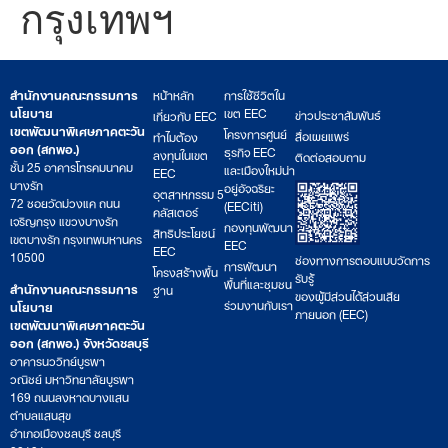
กรุงเทพฯ
สำนักงานคณะกรรมการ
หน้าหลัก
การใช้ชีวิตใน
นโยบาย
เขต EEC
ข่าวประชาสัมพันธ์
เกี่ยวกับ EEC
เขตพัฒนาพิเศษภาคตะวัน
โครงการศูนย์
สื่อเผยแพร่
ทำไมต้อง
ออก (สกพอ.)
ธุรกิจ EEC
ลงทุนในเขต
ติดต่อสอบถาม
ชั้น 25 อาคารโทรคมนาคม
และเมืองใหม่น่า
EEC
บางรัก
อยู่อัจฉริยะ
อุตสาหกรรม 5
72 ซอยวัดม่วงแค ถนน
(EECiti)
คลัสเตอร์
เจริญกรุง แขวงบางรัก
กองทุนพัฒนา
สิทธิประโยชน์
เขตบางรัก กรุงเทพมหานคร
EEC
EEC
10500
ช่องทางการตอบแบบวัดการ
การพัฒนา
โครงสร้างพื้น
รับรู้
พื้นที่และชุมชน
สำนักงานคณะกรรมการ
ฐาน
ของผู้มีส่วนได้ส่วนเสีย
ร่วมงานกับเรา
นโยบาย
ภายนอก (EEC)
เขตพัฒนาพิเศษภาคตะวัน
ออก (สกพอ.) จังหวัดชลบุรี
อาคารนววิทย์บูรพา
วณิชย์ มหาวิทยาลัยบูรพา
169 ถนนลงหาดบางแสน
ตำบลแสนสุข
อำเภอเมืองชลบุรี ชลบุรี