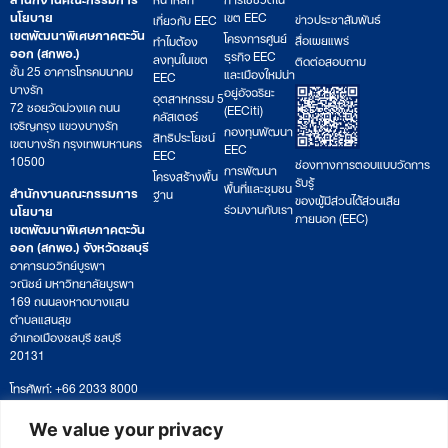
นโยบาย
เขต EEC
ข่าวประชาสัมพันธ์
เกี่ยวกับ EEC
เขตพัฒนาพิเศษภาคตะวัน
โครงการศูนย์
สื่อเผยแพร่
ทำไมต้อง
ออก (สกพอ.)
ธุรกิจ EEC
ลงทุนในเขต
ติดต่อสอบถาม
ชั้น 25 อาคารโทรคมนาคม
และเมืองใหม่น่า
EEC
บางรัก
อยู่อัจฉริยะ
อุตสาหกรรม 5
72 ซอยวัดม่วงแค ถนน
(EECiti)
คลัสเตอร์
เจริญกรุง แขวงบางรัก
กองทุนพัฒนา
สิทธิประโยชน์
เขตบางรัก กรุงเทพมหานคร
EEC
EEC
10500
ช่องทางการตอบแบบวัดการ
การพัฒนา
โครงสร้างพื้น
รับรู้
พื้นที่และชุมชน
สำนักงานคณะกรรมการ
ฐาน
ของผู้มีส่วนได้ส่วนเสีย
ร่วมงานกับเรา
นโยบาย
ภายนอก (EEC)
เขตพัฒนาพิเศษภาคตะวัน
ออก (สกพอ.) จังหวัดชลบุรี
อาคารนววิทย์บูรพา
วณิชย์ มหาวิทยาลัยบูรพา
169 ถนนลงหาดบางแสน
ตำบลแสนสุข
อำเภอเมืองชลบุรี ชลบุรี
20131
โทรศัพท์: +66 2033 8000
เวลาทำการ: จันทร์ – ศุกร์
09:00 – 17:00 น.
We value your privacy
ติดตามหนังสือหรือยื่นเอกสาร