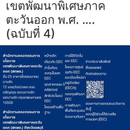
เขตพัฒนาพิเศษภาค
ตะวันออก พ.ศ. ….
(ฉบับที่ 4)
สำนักงานคณะกรรมการ
หน้าหลัก
การใช้ชีวิตใน
นโยบาย
เขต EEC
ข่าวประชาสัมพันธ์
เกี่ยวกับ EEC
เขตพัฒนาพิเศษภาคตะวัน
โครงการศูนย์
สื่อเผยแพร่
ทำไมต้อง
ออก (สกพอ.)
ธุรกิจ EEC
ลงทุนในเขต
ติดต่อสอบถาม
ชั้น 25 อาคารโทรคมนาคม
และเมืองใหม่น่า
EEC
บางรัก
อยู่อัจฉริยะ
อุตสาหกรรม 5
72 ซอยวัดม่วงแค ถนน
(EECiti)
คลัสเตอร์
เจริญกรุง แขวงบางรัก
กองทุนพัฒนา
สิทธิประโยชน์
เขตบางรัก กรุงเทพมหานคร
EEC
EEC
10500
ช่องทางการตอบแบบวัดการ
การพัฒนา
โครงสร้างพื้น
รับรู้
พื้นที่และชุมชน
สำนักงานคณะกรรมการ
ฐาน
ของผู้มีส่วนได้ส่วนเสีย
ร่วมงานกับเรา
นโยบาย
ภายนอก (EEC)
เขตพัฒนาพิเศษภาคตะวัน
ออก (สกพอ.) จังหวัดชลบุรี