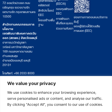
อุตสาหกรรม 5
72 ซอยวัดม่วงแค ถนน
(EECiti)
คลัสเตอร์
เจริญกรุง แขวงบางรัก
กองทุนพัฒนา
สิทธิประโยชน์
เขตบางรัก กรุงเทพมหานคร
EEC
EEC
10500
ช่องทางการตอบแบบวัดการ
การพัฒนา
โครงสร้างพื้น
รับรู้
พื้นที่และชุมชน
สำนักงานคณะกรรมการ
ฐาน
ของผู้มีส่วนได้ส่วนเสีย
ร่วมงานกับเรา
นโยบาย
ภายนอก (EEC)
เขตพัฒนาพิเศษภาคตะวัน
ออก (สกพอ.) จังหวัดชลบุรี
อาคารนววิทย์บูรพา
วณิชย์ มหาวิทยาลัยบูรพา
169 ถนนลงหาดบางแสน
ตำบลแสนสุข
อำเภอเมืองชลบุรี ชลบุรี
20131
โทรศัพท์: +66 2033 8000
เวลาทำการ: จันทร์ – ศุกร์
09:00 – 17:00 น.
We value your privacy
ติดตามหนังสือหรือยื่นเอกสาร
saraban@eeco.or.th
We use cookies to enhance your browsing experience,
serve personalised ads or content, and analyse our traffic.
By clicking "Accept All", you consent to our use of cookies.