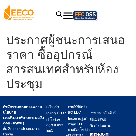
ประกาศผู้ชนะการเสนอ
ราคา ซื้ออุปกรณ์
สารสนเทศสำหรับห้อง
ประชุม
สำนักงานคณะกรรมการ
หน้าหลัก
การใช้ชีวิตใน
นโยบาย
เขต EEC
ข่าวประชาสัมพันธ์
เกี่ยวกับ EEC
เขตพัฒนาพิเศษภาคตะวัน
โครงการศูนย์
สื่อเผยแพร่
ทำไมต้อง
ออก (สกพอ.)
ธุรกิจ EEC
ลงทุนในเขต
ติดต่อสอบถาม
ชั้น 25 อาคารโทรคมนาคม
และเมืองใหม่น่า
EEC
บางรัก
อยู่อัจฉริยะ