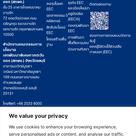
ออก (สกพอ.)
ธุรกิจ EEC
ลงทุนในเขต
ติดต่อสอบถาม
ชั้น 25 อาคารโทรคมนาคม
และเมืองใหม่น่า
EEC
บางรัก
อยู่อัจฉริยะ
อุตสาหกรรม 5
72 ซอยวัดม่วงแค ถนน
(EECiti)
คลัสเตอร์
เจริญกรุง แขวงบางรัก
กองทุนพัฒนา
สิทธิประโยชน์
เขตบางรัก กรุงเทพมหานคร
EEC
EEC
10500
ช่องทางการตอบแบบวัดการ
การพัฒนา
โครงสร้างพื้น
รับรู้
พื้นที่และชุมชน
สำนักงานคณะกรรมการ
ฐาน
ของผู้มีส่วนได้ส่วนเสีย
ร่วมงานกับเรา
นโยบาย
ภายนอก (EEC)
เขตพัฒนาพิเศษภาคตะวัน
ออก (สกพอ.) จังหวัดชลบุรี
อาคารนววิทย์บูรพา
วณิชย์ มหาวิทยาลัยบูรพา
169 ถนนลงหาดบางแสน
ตำบลแสนสุข
อำเภอเมืองชลบุรี ชลบุรี
20131
โทรศัพท์: +66 2033 8000
เวลาทำการ: จันทร์ – ศุกร์
09:00 – 17:00 น.
We value your privacy
ติดตามหนังสือหรือยื่นเอกสาร
saraban@eeco.or.th
We use cookies to enhance your browsing experience,
serve personalised ads or content, and analyse our traffic.