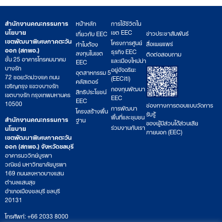
สำนักงานคณะกรรมการ
หน้าหลัก
การใช้ชีวิตใน
นโยบาย
เขต EEC
ข่าวประชาสัมพันธ์
เกี่ยวกับ EEC
เขตพัฒนาพิเศษภาคตะวัน
โครงการศูนย์
สื่อเผยแพร่
ทำไมต้อง
ออก (สกพอ.)
ธุรกิจ EEC
ลงทุนในเขต
ติดต่อสอบถาม
ชั้น 25 อาคารโทรคมนาคม
และเมืองใหม่น่า
EEC
บางรัก
อยู่อัจฉริยะ
อุตสาหกรรม 5
72 ซอยวัดม่วงแค ถนน
(EECiti)
คลัสเตอร์
เจริญกรุง แขวงบางรัก
กองทุนพัฒนา
สิทธิประโยชน์
เขตบางรัก กรุงเทพมหานคร
EEC
EEC
10500
ช่องทางการตอบแบบวัดการ
การพัฒนา
โครงสร้างพื้น
รับรู้
พื้นที่และชุมชน
สำนักงานคณะกรรมการ
ฐาน
ของผู้มีส่วนได้ส่วนเสีย
ร่วมงานกับเรา
นโยบาย
ภายนอก (EEC)
เขตพัฒนาพิเศษภาคตะวัน
ออก (สกพอ.) จังหวัดชลบุรี
อาคารนววิทย์บูรพา
วณิชย์ มหาวิทยาลัยบูรพา
169 ถนนลงหาดบางแสน
ตำบลแสนสุข
อำเภอเมืองชลบุรี ชลบุรี
20131
โทรศัพท์: +66 2033 8000