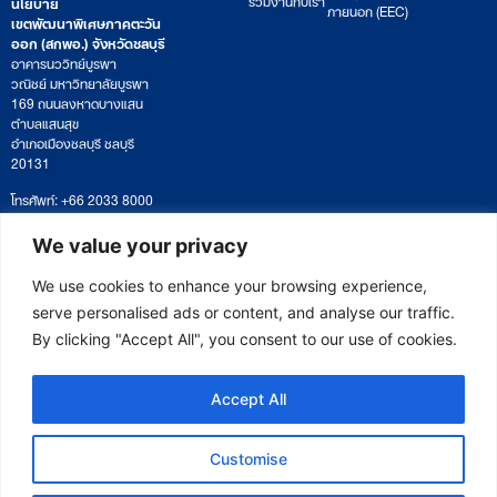
นโยบาย
ภายนอก (EEC)
เขตพัฒนาพิเศษภาคตะวัน
ออก (สกพอ.) จังหวัดชลบุรี
อาคารนววิทย์บูรพา
วณิชย์ มหาวิทยาลัยบูรพา
169 ถนนลงหาดบางแสน
ตำบลแสนสุข
อำเภอเมืองชลบุรี ชลบุรี
20131
โทรศัพท์: +66 2033 8000
เวลาทำการ: จันทร์ – ศุกร์
09:00 – 17:00 น.
We value your privacy
ติดตามหนังสือหรือยื่นเอกสาร
saraban@eeco.or.th
We use cookies to enhance your browsing experience,
serve personalised ads or content, and analyse our traffic.
By clicking "Accept All", you consent to our use of cookies.
Copyright © 2025 Eastern Economic Corridor Office (EECO)
Accept All
Customise