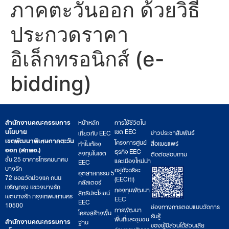
ภาคตะวันออก ด้วยวิธี
ประกวดราคา
อิเล็กทรอนิกส์ (e-
bidding)
สำนักงานคณะกรรมการ
หน้าหลัก
การใช้ชีวิตใน
นโยบาย
เขต EEC
ข่าวประชาสัมพันธ์
เกี่ยวกับ EEC
เขตพัฒนาพิเศษภาคตะวัน
โครงการศูนย์
สื่อเผยแพร่
ทำไมต้อง
ออก (สกพอ.)
ธุรกิจ EEC
ลงทุนในเขต
ติดต่อสอบถาม
ชั้น 25 อาคารโทรคมนาคม
และเมืองใหม่น่า
EEC
บางรัก
อยู่อัจฉริยะ
อุตสาหกรรม 5
72 ซอยวัดม่วงแค ถนน
(EECiti)
คลัสเตอร์
เจริญกรุง แขวงบางรัก
กองทุนพัฒนา
สิทธิประโยชน์
เขตบางรัก กรุงเทพมหานคร
EEC
EEC
10500
ช่องทางการตอบแบบวัดการ
การพัฒนา
โครงสร้างพื้น
รับรู้
พื้นที่และชุมชน
สำนักงานคณะกรรมการ
ฐาน
ของผู้มีส่วนได้ส่วนเสีย
ร่วมงานกับเรา