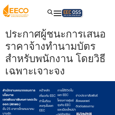
ประกาศผู้ชนะการเสนอ
ราคาจ้างทำนามบัตร
สำหรับพนักงาน โดยวิธี
เฉพาะเจาะจง
สำนักงานคณะกรรมการ
หน้าหลัก
การใช้ชีวิตใน
นโยบาย
เขต EEC
ข่าวประชาสัมพันธ์
เกี่ยวกับ EEC
เขตพัฒนาพิเศษภาคตะวัน
โครงการศูนย์
สื่อเผยแพร่
ทำไมต้อง
ออก (สกพอ.)
ธุรกิจ EEC
ลงทุนในเขต
ติดต่อสอบถาม
ชั้น 25 อาคารโทรคมนาคม
และเมืองใหม่น่า
EEC
บางรัก
อยู่อัจฉริยะ