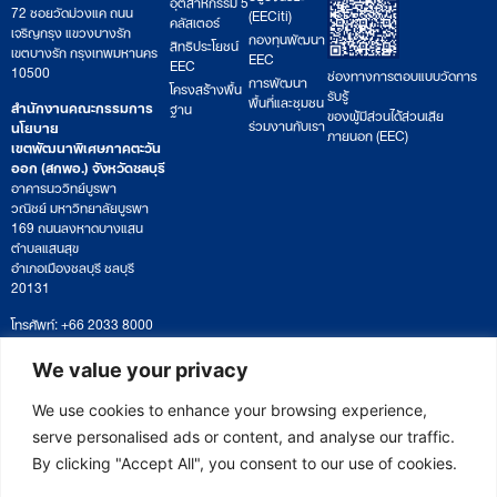
อุตสาหกรรม 5
72 ซอยวัดม่วงแค ถนน
(EECiti)
คลัสเตอร์
เจริญกรุง แขวงบางรัก
กองทุนพัฒนา
สิทธิประโยชน์
เขตบางรัก กรุงเทพมหานคร
EEC
EEC
10500
ช่องทางการตอบแบบวัดการ
การพัฒนา
โครงสร้างพื้น
รับรู้
พื้นที่และชุมชน
สำนักงานคณะกรรมการ
ฐาน
ของผู้มีส่วนได้ส่วนเสีย
ร่วมงานกับเรา
นโยบาย
ภายนอก (EEC)
เขตพัฒนาพิเศษภาคตะวัน
ออก (สกพอ.) จังหวัดชลบุรี
อาคารนววิทย์บูรพา
วณิชย์ มหาวิทยาลัยบูรพา
169 ถนนลงหาดบางแสน
ตำบลแสนสุข
อำเภอเมืองชลบุรี ชลบุรี
20131
โทรศัพท์: +66 2033 8000
เวลาทำการ: จันทร์ – ศุกร์
09:00 – 17:00 น.
We value your privacy
ติดตามหนังสือหรือยื่นเอกสาร
saraban@eeco.or.th
We use cookies to enhance your browsing experience,
serve personalised ads or content, and analyse our traffic.
By clicking "Accept All", you consent to our use of cookies.