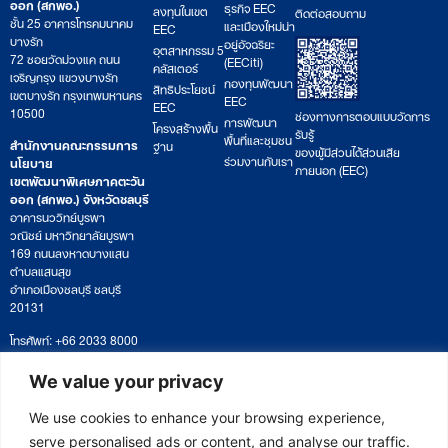
ออก (สกพอ.)
ธุรกิจ EEC
ลงทุนในเขต
ติดต่อสอบถาม
ชั้น 25 อาคารโทรคมนาคม
และเมืองใหม่น่า
EEC
บางรัก
อยู่อัจฉริยะ
อุตสาหกรรม 5
72 ซอยวัดม่วงแค ถนน
(EECiti)
คลัสเตอร์
เจริญกรุง แขวงบางรัก
กองทุนพัฒนา
สิทธิประโยชน์
เขตบางรัก กรุงเทพมหานคร
EEC
EEC
10500
ช่องทางการตอบแบบวัดการ
การพัฒนา
โครงสร้างพื้น
รับรู้
พื้นที่และชุมชน
สำนักงานคณะกรรมการ
ฐาน
ของผู้มีส่วนได้ส่วนเสีย
ร่วมงานกับเรา
นโยบาย
ภายนอก (EEC)
เขตพัฒนาพิเศษภาคตะวัน
ออก (สกพอ.) จังหวัดชลบุรี
อาคารนววิทย์บูรพา
วณิชย์ มหาวิทยาลัยบูรพา
169 ถนนลงหาดบางแสน
ตำบลแสนสุข
อำเภอเมืองชลบุรี ชลบุรี
20131
โทรศัพท์: +66 2033 8000
เวลาทำการ: จันทร์ – ศุกร์
09:00 – 17:00 น.
We value your privacy
ติดตามหนังสือหรือยื่นเอกสาร
saraban@eeco.or.th
We use cookies to enhance your browsing experience,
serve personalised ads or content, and analyse our traffic.