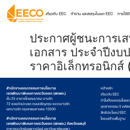
เกี่ยวกับ EEC
ทำงาน และลงทุนในเขต EEC
การใช้ช
ประกาศผู้ชนะการเสน
เอกสาร ประจำปีงบป
ราคาอิเล็กทรอนิกส์
สำนักงานคณะกรรมการนโยบาย
หน้าหลัก
เขตพัฒนาพิเศษภาคตะวันออก (สกพอ.)
เกี่ยวกับ EEC
ชั้น 25 อาคารโทรคมนาคม บางรัก
ทำไมต้องลงทุนในเข
72 ซอยวัดม่วงแค ถนนเจริญกรุง แขวงบางรัก
อุตสาหกรรม 5 คลัสเ
เขตบางรัก กรุงเทพมหานคร 10500
สิทธิประโยชน์ EEC
สำนักงานคณะกรรมการนโยบาย
โครงสร้างพื้นฐาน
เขตพัฒนาพิเศษภาคตะวันออก (สกพอ.) จังหวัดชลบุรี
อาคารนววิทย์บูรพาวณิชย์ มหาวิทยาลัยบูรพา