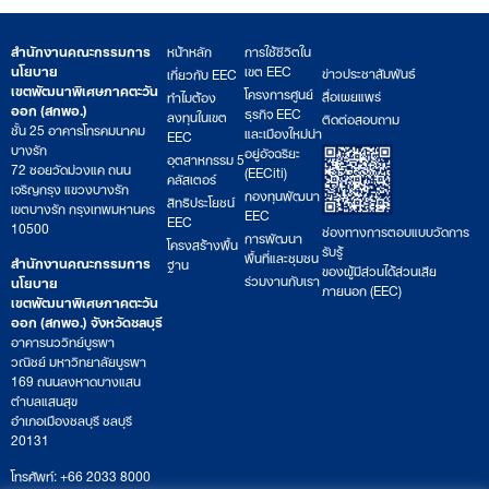
สำนักงานคณะกรรมการ
หน้าหลัก
การใช้ชีวิตใน
นโยบาย
เขต EEC
ข่าวประชาสัมพันธ์
เกี่ยวกับ EEC
เขตพัฒนาพิเศษภาคตะวัน
โครงการศูนย์
สื่อเผยแพร่
ทำไมต้อง
ออก (สกพอ.)
ธุรกิจ EEC
ลงทุนในเขต
ติดต่อสอบถาม
ชั้น 25 อาคารโทรคมนาคม
และเมืองใหม่น่า
EEC
บางรัก
อยู่อัจฉริยะ
อุตสาหกรรม 5
72 ซอยวัดม่วงแค ถนน
(EECiti)
คลัสเตอร์
เจริญกรุง แขวงบางรัก
กองทุนพัฒนา
สิทธิประโยชน์
เขตบางรัก กรุงเทพมหานคร
EEC
EEC
10500
ช่องทางการตอบแบบวัดการ
การพัฒนา
โครงสร้างพื้น
รับรู้
พื้นที่และชุมชน
สำนักงานคณะกรรมการ
ฐาน
ของผู้มีส่วนได้ส่วนเสีย
ร่วมงานกับเรา
นโยบาย
ภายนอก (EEC)
เขตพัฒนาพิเศษภาคตะวัน
ออก (สกพอ.) จังหวัดชลบุรี
อาคารนววิทย์บูรพา
วณิชย์ มหาวิทยาลัยบูรพา
169 ถนนลงหาดบางแสน
ตำบลแสนสุข
อำเภอเมืองชลบุรี ชลบุรี
20131
โทรศัพท์: +66 2033 8000