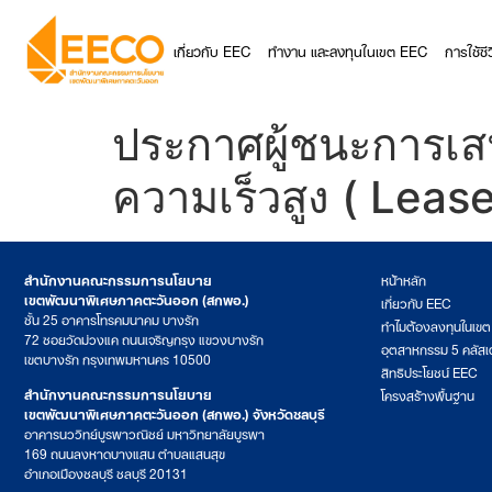
เกี่ยวกับ EEC
ทำงาน และลงทุนในเขต EEC
การใช้ช
ประกาศผู้ชนะการเสน
ความเร็วสูง ( Lea
สำนักงานคณะกรรมการนโยบาย
หน้าหลัก
เขตพัฒนาพิเศษภาคตะวันออก (สกพอ.)
เกี่ยวกับ EEC
ชั้น 25 อาคารโทรคมนาคม บางรัก
ทำไมต้องลงทุนในเข
72 ซอยวัดม่วงแค ถนนเจริญกรุง แขวงบางรัก
อุตสาหกรรม 5 คลัสเ
เขตบางรัก กรุงเทพมหานคร 10500
สิทธิประโยชน์ EEC
สำนักงานคณะกรรมการนโยบาย
โครงสร้างพื้นฐาน
เขตพัฒนาพิเศษภาคตะวันออก (สกพอ.) จังหวัดชลบุรี
อาคารนววิทย์บูรพาวณิชย์ มหาวิทยาลัยบูรพา
169 ถนนลงหาดบางแสน ตำบลแสนสุข
อำเภอเมืองชลบุรี ชลบุรี 20131