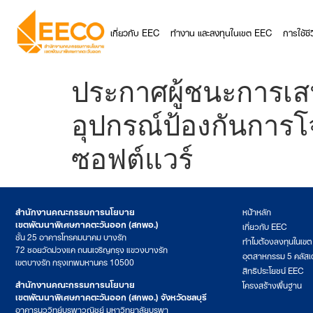
เกี่ยวกับ EEC
ทำงาน และลงทุนในเขต EEC
การใช้ช
ประกาศผู้ชนะการเส
อุปกรณ์ป้องกันการโ
ซอฟต์แวร์
สำนักงานคณะกรรมการนโยบาย
หน้าหลัก
เขตพัฒนาพิเศษภาคตะวันออก (สกพอ.)
เกี่ยวกับ EEC
ชั้น 25 อาคารโทรคมนาคม บางรัก
ทำไมต้องลงทุนในเข
72 ซอยวัดม่วงแค ถนนเจริญกรุง แขวงบางรัก
อุตสาหกรรม 5 คลัสเ
เขตบางรัก กรุงเทพมหานคร 10500
สิทธิประโยชน์ EEC
สำนักงานคณะกรรมการนโยบาย
โครงสร้างพื้นฐาน
เขตพัฒนาพิเศษภาคตะวันออก (สกพอ.) จังหวัดชลบุรี
อาคารนววิทย์บูรพาวณิชย์ มหาวิทยาลัยบูรพา