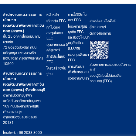
สำนักงานคณะกรรมการ
หน้าหลัก
การใช้ชีวิตใน
นโยบาย
เขต EEC
ข่าวประชาสัมพันธ์
เกี่ยวกับ EEC
เขตพัฒนาพิเศษภาคตะวัน
โครงการศูนย์
สื่อเผยแพร่
ทำไมต้อง
ออก (สกพอ.)
ธุรกิจ EEC
ลงทุนในเขต
ติดต่อสอบถาม
ชั้น 25 อาคารโทรคมนาคม
และเมืองใหม่น่า
EEC
บางรัก
อยู่อัจฉริยะ
อุตสาหกรรม 5
72 ซอยวัดม่วงแค ถนน
(EECiti)
คลัสเตอร์
เจริญกรุง แขวงบางรัก
กองทุนพัฒนา
สิทธิประโยชน์
เขตบางรัก กรุงเทพมหานคร
EEC
EEC
10500
ช่องทางการตอบแบบวัดการ
การพัฒนา
โครงสร้างพื้น
รับรู้
พื้นที่และชุมชน
สำนักงานคณะกรรมการ
ฐาน
ของผู้มีส่วนได้ส่วนเสีย
ร่วมงานกับเรา
นโยบาย
ภายนอก (EEC)
เขตพัฒนาพิเศษภาคตะวัน
ออก (สกพอ.) จังหวัดชลบุรี
อาคารนววิทย์บูรพา
วณิชย์ มหาวิทยาลัยบูรพา
169 ถนนลงหาดบางแสน
ตำบลแสนสุข
อำเภอเมืองชลบุรี ชลบุรี
20131
โทรศัพท์: +66 2033 8000