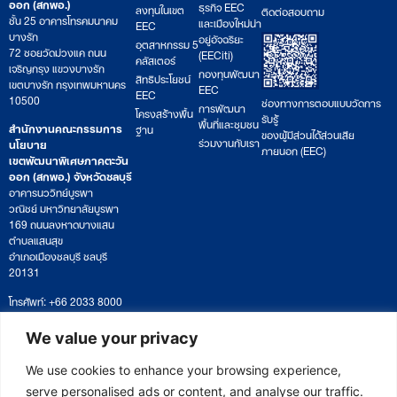
ออก (สกพอ.)
ธุรกิจ EEC
ลงทุนในเขต
ติดต่อสอบถาม
ชั้น 25 อาคารโทรคมนาคม
และเมืองใหม่น่า
EEC
บางรัก
อยู่อัจฉริยะ
อุตสาหกรรม 5
72 ซอยวัดม่วงแค ถนน
(EECiti)
คลัสเตอร์
เจริญกรุง แขวงบางรัก
กองทุนพัฒนา
สิทธิประโยชน์
เขตบางรัก กรุงเทพมหานคร
EEC
EEC
10500
ช่องทางการตอบแบบวัดการ
การพัฒนา
โครงสร้างพื้น
รับรู้
พื้นที่และชุมชน
สำนักงานคณะกรรมการ
ฐาน
ของผู้มีส่วนได้ส่วนเสีย
ร่วมงานกับเรา
นโยบาย
ภายนอก (EEC)
เขตพัฒนาพิเศษภาคตะวัน
ออก (สกพอ.) จังหวัดชลบุรี
อาคารนววิทย์บูรพา
วณิชย์ มหาวิทยาลัยบูรพา
169 ถนนลงหาดบางแสน
ตำบลแสนสุข
อำเภอเมืองชลบุรี ชลบุรี
20131
โทรศัพท์: +66 2033 8000
เวลาทำการ: จันทร์ – ศุกร์
09:00 – 17:00 น.
We value your privacy
ติดตามหนังสือหรือยื่นเอกสาร
saraban@eeco.or.th
We use cookies to enhance your browsing experience,
serve personalised ads or content, and analyse our traffic.