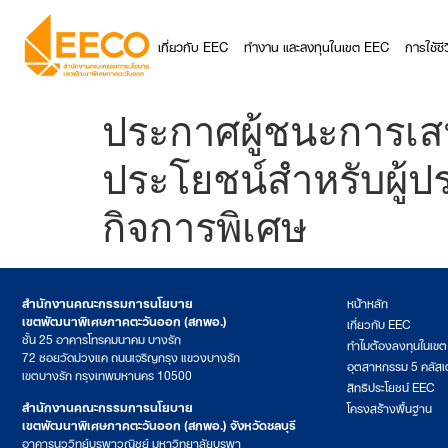
เกี่ยวกับ EEC
ทำงาน และลงทุนในเขต EEC
การใช้ช
ประกาศผู้ชนะการเส
ประโยชน์สำหรับผู้ป
กิจการพิเศษ
สำนักงานคณะกรรมการนโยบาย
หน้าหลัก
เขตพัฒนาพิเศษภาคตะวันออก (สกพอ.)
เกี่ยวกับ EEC
ชั้น 25 อาคารโทรคมนาคม บางรัก
ทำไมต้องลงทุนในเข
72 ซอยวัดม่วงแค ถนนเจริญกรุง แขวงบางรัก
อุตสาหกรรม 5 คลัสเ
เขตบางรัก กรุงเทพมหานคร 10500
สิทธิประโยชน์ EEC
สำนักงานคณะกรรมการนโยบาย
โครงสร้างพื้นฐาน
เขตพัฒนาพิเศษภาคตะวันออก (สกพอ.) จังหวัดชลบุรี
อาคารนววิทย์บูรพาวณิชย์ มหาวิทยาลัยบูรพา