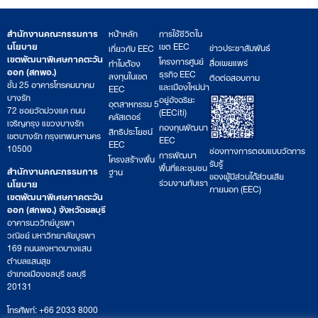
สำนักงานคณะกรรมการ
หน้าหลัก
การใช้ชีวิตใน
นโยบาย
เขต EEC
ข่าวประชาสัมพันธ์
เกี่ยวกับ EEC
เขตพัฒนาพิเศษภาคตะวัน
โครงการศูนย์
สื่อเผยแพร่
ทำไมต้อง
ออก (สกพอ.)
ธุรกิจ EEC
ลงทุนในเขต
ติดต่อสอบถาม
ชั้น 25 อาคารโทรคมนาคม
และเมืองใหม่น่า
EEC
บางรัก
อยู่อัจฉริยะ
อุตสาหกรรม 5
72 ซอยวัดม่วงแค ถนน
(EECiti)
คลัสเตอร์
เจริญกรุง แขวงบางรัก
กองทุนพัฒนา
สิทธิประโยชน์
เขตบางรัก กรุงเทพมหานคร
EEC
EEC
10500
ช่องทางการตอบแบบวัดการ
การพัฒนา
โครงสร้างพื้น
รับรู้
พื้นที่และชุมชน
สำนักงานคณะกรรมการ
ฐาน
ของผู้มีส่วนได้ส่วนเสีย
ร่วมงานกับเรา
นโยบาย
ภายนอก (EEC)
เขตพัฒนาพิเศษภาคตะวัน
ออก (สกพอ.) จังหวัดชลบุรี
อาคารนววิทย์บูรพา
วณิชย์ มหาวิทยาลัยบูรพา
169 ถนนลงหาดบางแสน
ตำบลแสนสุข
อำเภอเมืองชลบุรี ชลบุรี
20131
โทรศัพท์: +66 2033 8000