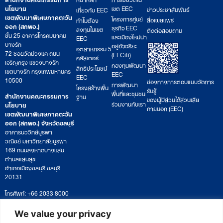
นโยบาย
เขต EEC
ข่าวประชาสัมพันธ์
เกี่ยวกับ EEC
เขตพัฒนาพิเศษภาคตะวัน
โครงการศูนย์
สื่อเผยแพร่
ทำไมต้อง
ออก (สกพอ.)
ธุรกิจ EEC
ลงทุนในเขต
ติดต่อสอบถาม
ชั้น 25 อาคารโทรคมนาคม
และเมืองใหม่น่า
EEC
บางรัก
อยู่อัจฉริยะ
อุตสาหกรรม 5
72 ซอยวัดม่วงแค ถนน
(EECiti)
คลัสเตอร์
เจริญกรุง แขวงบางรัก
กองทุนพัฒนา
สิทธิประโยชน์
เขตบางรัก กรุงเทพมหานคร
EEC
EEC
10500
ช่องทางการตอบแบบวัดการ
การพัฒนา
โครงสร้างพื้น
รับรู้
พื้นที่และชุมชน
สำนักงานคณะกรรมการ
ฐาน
ของผู้มีส่วนได้ส่วนเสีย
ร่วมงานกับเรา
นโยบาย
ภายนอก (EEC)
เขตพัฒนาพิเศษภาคตะวัน
ออก (สกพอ.) จังหวัดชลบุรี
อาคารนววิทย์บูรพา
วณิชย์ มหาวิทยาลัยบูรพา
169 ถนนลงหาดบางแสน
ตำบลแสนสุข
อำเภอเมืองชลบุรี ชลบุรี
20131
โทรศัพท์: +66 2033 8000
เวลาทำการ: จันทร์ – ศุกร์
09:00 – 17:00 น.
We value your privacy
ติดตามหนังสือหรือยื่นเอกสาร