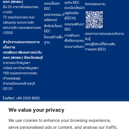
ออก (สกพอ.)
ธุรกิจ EEC
ลงทุนในเขต
ติดต่อสอบถาม
ชั้น 25 อาคารโทรคมนาคม
และเมืองใหม่น่า
EEC
บางรัก
อยู่อัจฉริยะ
อุตสาหกรรม 5
72 ซอยวัดม่วงแค ถนน
(EECiti)
คลัสเตอร์
เจริญกรุง แขวงบางรัก
กองทุนพัฒนา
สิทธิประโยชน์
เขตบางรัก กรุงเทพมหานคร
EEC
EEC
10500
ช่องทางการตอบแบบวัดการ
การพัฒนา
โครงสร้างพื้น
รับรู้
พื้นที่และชุมชน
สำนักงานคณะกรรมการ
ฐาน
ของผู้มีส่วนได้ส่วนเสีย
ร่วมงานกับเรา
นโยบาย
ภายนอก (EEC)
เขตพัฒนาพิเศษภาคตะวัน
ออก (สกพอ.) จังหวัดชลบุรี
อาคารนววิทย์บูรพา
วณิชย์ มหาวิทยาลัยบูรพา
169 ถนนลงหาดบางแสน
ตำบลแสนสุข
อำเภอเมืองชลบุรี ชลบุรี
20131
โทรศัพท์: +66 2033 8000
เวลาทำการ: จันทร์ – ศุกร์
09:00 – 17:00 น.
We value your privacy
ติดตามหนังสือหรือยื่นเอกสาร
saraban@eeco.or.th
We use cookies to enhance your browsing experience,
serve personalised ads or content, and analyse our traffic.