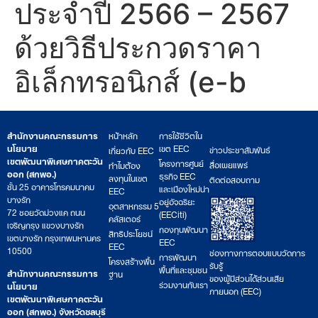
ประจำปี 2566 – 2567
ด้วยวิธีประกวดราคา
อิเล็กทรอนิกส์ (e-b
สำนักงานคณะกรรมการ
หน้าหลัก
การใช้ชีวิตใน
นโยบาย
เขต EEC
ข่าวประชาสัมพันธ์
เกี่ยวกับ EEC
เขตพัฒนาพิเศษภาคตะวัน
โครงการศูนย์
สื่อเผยแพร่
ทำไมต้อง
ออก (สกพอ.)
ธุรกิจ EEC
ลงทุนในเขต
ติดต่อสอบถาม
ชั้น 25 อาคารโทรคมนาคม
และเมืองใหม่น่า
EEC
บางรัก
อยู่อัจฉริยะ
อุตสาหกรรม 5
72 ซอยวัดม่วงแค ถนน
(EECiti)
คลัสเตอร์
เจริญกรุง แขวงบางรัก
กองทุนพัฒนา
สิทธิประโยชน์
เขตบางรัก กรุงเทพมหานคร
EEC
EEC
10500
ช่องทางการตอบแบบวัดการ
การพัฒนา
โครงสร้างพื้น
รับรู้
พื้นที่และชุมชน
สำนักงานคณะกรรมการ
ฐาน
ของผู้มีส่วนได้ส่วนเสีย
ร่วมงานกับเรา
นโยบาย
ภายนอก (EEC)
เขตพัฒนาพิเศษภาคตะวัน
ออก (สกพอ.) จังหวัดชลบุรี