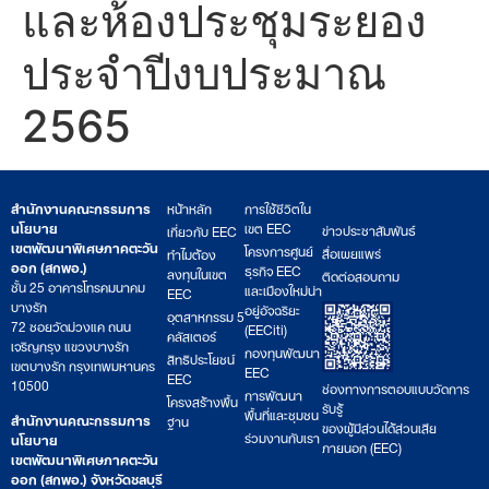
และห้องประชุมระยอง
ประจำปีงบประมาณ
2565
สำนักงานคณะกรรมการ
หน้าหลัก
การใช้ชีวิตใน
นโยบาย
เขต EEC
ข่าวประชาสัมพันธ์
เกี่ยวกับ EEC
เขตพัฒนาพิเศษภาคตะวัน
โครงการศูนย์
สื่อเผยแพร่
ทำไมต้อง
ออก (สกพอ.)
ธุรกิจ EEC
ลงทุนในเขต
ติดต่อสอบถาม
ชั้น 25 อาคารโทรคมนาคม
และเมืองใหม่น่า
EEC
บางรัก
อยู่อัจฉริยะ
อุตสาหกรรม 5
72 ซอยวัดม่วงแค ถนน
(EECiti)
คลัสเตอร์
เจริญกรุง แขวงบางรัก
กองทุนพัฒนา
สิทธิประโยชน์
เขตบางรัก กรุงเทพมหานคร
EEC
EEC
10500
ช่องทางการตอบแบบวัดการ
การพัฒนา
โครงสร้างพื้น
รับรู้
พื้นที่และชุมชน
สำนักงานคณะกรรมการ
ฐาน
ของผู้มีส่วนได้ส่วนเสีย
ร่วมงานกับเรา
นโยบาย
ภายนอก (EEC)
เขตพัฒนาพิเศษภาคตะวัน
ออก (สกพอ.) จังหวัดชลบุรี