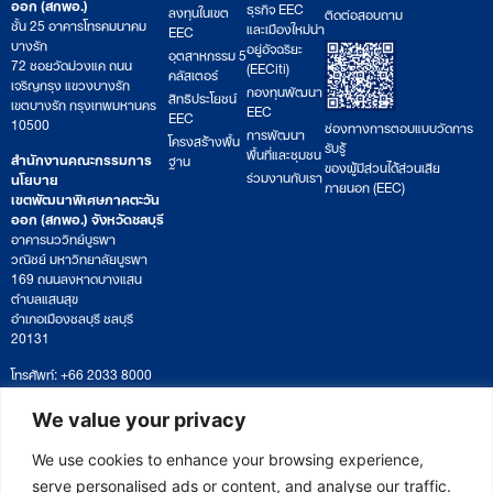
ออก (สกพอ.)
ธุรกิจ EEC
ลงทุนในเขต
ติดต่อสอบถาม
ชั้น 25 อาคารโทรคมนาคม
และเมืองใหม่น่า
EEC
บางรัก
อยู่อัจฉริยะ
อุตสาหกรรม 5
72 ซอยวัดม่วงแค ถนน
(EECiti)
คลัสเตอร์
เจริญกรุง แขวงบางรัก
กองทุนพัฒนา
สิทธิประโยชน์
เขตบางรัก กรุงเทพมหานคร
EEC
EEC
10500
ช่องทางการตอบแบบวัดการ
การพัฒนา
โครงสร้างพื้น
รับรู้
พื้นที่และชุมชน
สำนักงานคณะกรรมการ
ฐาน
ของผู้มีส่วนได้ส่วนเสีย
ร่วมงานกับเรา
นโยบาย
ภายนอก (EEC)
เขตพัฒนาพิเศษภาคตะวัน
ออก (สกพอ.) จังหวัดชลบุรี
อาคารนววิทย์บูรพา
วณิชย์ มหาวิทยาลัยบูรพา
169 ถนนลงหาดบางแสน
ตำบลแสนสุข
อำเภอเมืองชลบุรี ชลบุรี
20131
โทรศัพท์: +66 2033 8000
เวลาทำการ: จันทร์ – ศุกร์
09:00 – 17:00 น.
We value your privacy
ติดตามหนังสือหรือยื่นเอกสาร
saraban@eeco.or.th
We use cookies to enhance your browsing experience,
serve personalised ads or content, and analyse our traffic.