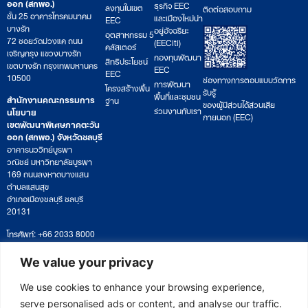
ออก (สกพอ.)
ธุรกิจ EEC
ลงทุนในเขต
ติดต่อสอบถาม
ชั้น 25 อาคารโทรคมนาคม
และเมืองใหม่น่า
EEC
บางรัก
อยู่อัจฉริยะ
อุตสาหกรรม 5
72 ซอยวัดม่วงแค ถนน
(EECiti)
คลัสเตอร์
เจริญกรุง แขวงบางรัก
กองทุนพัฒนา
สิทธิประโยชน์
เขตบางรัก กรุงเทพมหานคร
EEC
EEC
10500
ช่องทางการตอบแบบวัดการ
การพัฒนา
โครงสร้างพื้น
รับรู้
พื้นที่และชุมชน
สำนักงานคณะกรรมการ
ฐาน
ของผู้มีส่วนได้ส่วนเสีย
ร่วมงานกับเรา
นโยบาย
ภายนอก (EEC)
เขตพัฒนาพิเศษภาคตะวัน
ออก (สกพอ.) จังหวัดชลบุรี
อาคารนววิทย์บูรพา
วณิชย์ มหาวิทยาลัยบูรพา
169 ถนนลงหาดบางแสน
ตำบลแสนสุข
อำเภอเมืองชลบุรี ชลบุรี
20131
โทรศัพท์: +66 2033 8000
เวลาทำการ: จันทร์ – ศุกร์
09:00 – 17:00 น.
We value your privacy
ติดตามหนังสือหรือยื่นเอกสาร
saraban@eeco.or.th
We use cookies to enhance your browsing experience,
serve personalised ads or content, and analyse our traffic.