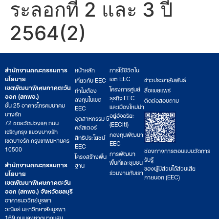
ระลอกที่ 2 และ 3 ปี
2564(2)
สำนักงานคณะกรรมการ
หน้าหลัก
การใช้ชีวิตใน
นโยบาย
เขต EEC
ข่าวประชาสัมพันธ์
เกี่ยวกับ EEC
เขตพัฒนาพิเศษภาคตะวัน
โครงการศูนย์
สื่อเผยแพร่
ทำไมต้อง
ออก (สกพอ.)
ธุรกิจ EEC
ลงทุนในเขต
ติดต่อสอบถาม
ชั้น 25 อาคารโทรคมนาคม
และเมืองใหม่น่า
EEC
บางรัก
อยู่อัจฉริยะ
อุตสาหกรรม 5
72 ซอยวัดม่วงแค ถนน
(EECiti)
คลัสเตอร์
เจริญกรุง แขวงบางรัก
กองทุนพัฒนา
สิทธิประโยชน์
เขตบางรัก กรุงเทพมหานคร
EEC
EEC
10500
ช่องทางการตอบแบบวัดการ
การพัฒนา
โครงสร้างพื้น
รับรู้
พื้นที่และชุมชน
สำนักงานคณะกรรมการ
ฐาน
ของผู้มีส่วนได้ส่วนเสีย
ร่วมงานกับเรา
นโยบาย
ภายนอก (EEC)
เขตพัฒนาพิเศษภาคตะวัน
ออก (สกพอ.) จังหวัดชลบุรี
อาคารนววิทย์บูรพา
วณิชย์ มหาวิทยาลัยบูรพา
169 ถนนลงหาดบางแสน