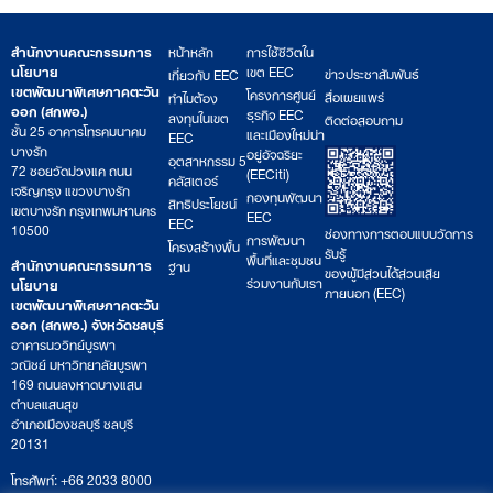
สำนักงานคณะกรรมการ
หน้าหลัก
การใช้ชีวิตใน
นโยบาย
เขต EEC
ข่าวประชาสัมพันธ์
เกี่ยวกับ EEC
เขตพัฒนาพิเศษภาคตะวัน
โครงการศูนย์
สื่อเผยแพร่
ทำไมต้อง
ออก (สกพอ.)
ธุรกิจ EEC
ลงทุนในเขต
ติดต่อสอบถาม
ชั้น 25 อาคารโทรคมนาคม
และเมืองใหม่น่า
EEC
บางรัก
อยู่อัจฉริยะ
อุตสาหกรรม 5
72 ซอยวัดม่วงแค ถนน
(EECiti)
คลัสเตอร์
เจริญกรุง แขวงบางรัก
กองทุนพัฒนา
สิทธิประโยชน์
เขตบางรัก กรุงเทพมหานคร
EEC
EEC
10500
ช่องทางการตอบแบบวัดการ
การพัฒนา
โครงสร้างพื้น
รับรู้
พื้นที่และชุมชน
สำนักงานคณะกรรมการ
ฐาน
ของผู้มีส่วนได้ส่วนเสีย
ร่วมงานกับเรา
นโยบาย
ภายนอก (EEC)
เขตพัฒนาพิเศษภาคตะวัน
ออก (สกพอ.) จังหวัดชลบุรี
อาคารนววิทย์บูรพา
วณิชย์ มหาวิทยาลัยบูรพา
169 ถนนลงหาดบางแสน
ตำบลแสนสุข
อำเภอเมืองชลบุรี ชลบุรี
20131
โทรศัพท์: +66 2033 8000