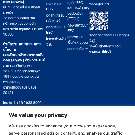
ออก (สกพอ.)
ธุรกิจ EEC
ลงทุนในเขต
ติดต่อสอบถาม
ชั้น 25 อาคารโทรคมนาคม
และเมืองใหม่น่า
EEC
บางรัก
อยู่อัจฉริยะ
อุตสาหกรรม 5
72 ซอยวัดม่วงแค ถนน
(EECiti)
คลัสเตอร์
เจริญกรุง แขวงบางรัก
กองทุนพัฒนา
สิทธิประโยชน์
เขตบางรัก กรุงเทพมหานคร
EEC
EEC
10500
ช่องทางการตอบแบบวัดการ
การพัฒนา
โครงสร้างพื้น
รับรู้
พื้นที่และชุมชน
สำนักงานคณะกรรมการ
ฐาน
ของผู้มีส่วนได้ส่วนเสีย
ร่วมงานกับเรา
นโยบาย
ภายนอก (EEC)
เขตพัฒนาพิเศษภาคตะวัน
ออก (สกพอ.) จังหวัดชลบุรี
อาคารนววิทย์บูรพา
วณิชย์ มหาวิทยาลัยบูรพา
169 ถนนลงหาดบางแสน
ตำบลแสนสุข
อำเภอเมืองชลบุรี ชลบุรี
20131
โทรศัพท์: +66 2033 8000
เวลาทำการ: จันทร์ – ศุกร์
09:00 – 17:00 น.
We value your privacy
ติดตามหนังสือหรือยื่นเอกสาร
saraban@eeco.or.th
We use cookies to enhance your browsing experience,
serve personalised ads or content, and analyse our traffic.