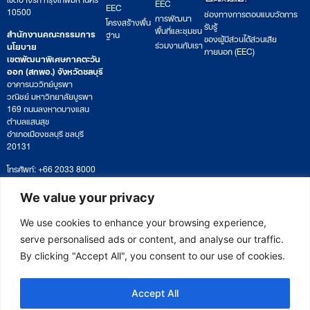
EEC
EEC
10500
ช่องทางการตอบแบบวัดการ
การพัฒนา
โครงสร้างพื้น
รับรู้
พื้นที่และชุมชน
สำนักงานคณะกรรมการ
ฐาน
ของผู้มีส่วนได้ส่วนเสีย
ร่วมงานกับเรา
นโยบาย
ภายนอก (EEC)
เขตพัฒนาพิเศษภาคตะวัน
ออก (สกพอ.) จังหวัดชลบุรี
อาคารนววิทย์บูรพา
วณิชย์ มหาวิทยาลัยบูรพา
169 ถนนลงหาดบางแสน
ตำบลแสนสุข
อำเภอเมืองชลบุรี ชลบุรี
20131
โทรศัพท์: +66 2033 8000
เวลาทำการ: จันทร์ – ศุกร์
09:00 – 17:00 น.
We value your privacy
ติดตามหนังสือหรือยื่นเอกสาร
saraban@eeco.or.th
We use cookies to enhance your browsing experience,
serve personalised ads or content, and analyse our traffic.
By clicking "Accept All", you consent to our use of cookies.
Copyright © 2025 Eastern Economic Corridor Office (EECO)
Accept All