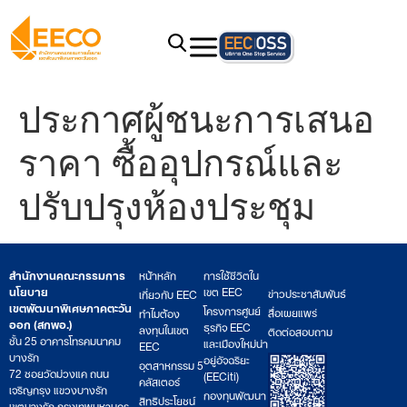
ประกาศผู้ชนะการเสนอ
ราคา ซื้ออุปกรณ์และ
ปรับปรุงห้องประชุม
สำนักงานคณะกรรมการ
หน้าหลัก
การใช้ชีวิตใน
นโยบาย
เขต EEC
ข่าวประชาสัมพันธ์
เกี่ยวกับ EEC
เขตพัฒนาพิเศษภาคตะวัน
โครงการศูนย์
สื่อเผยแพร่
ทำไมต้อง
ออก (สกพอ.)
ธุรกิจ EEC
ลงทุนในเขต
ติดต่อสอบถาม
ชั้น 25 อาคารโทรคมนาคม
และเมืองใหม่น่า
EEC
บางรัก
อยู่อัจฉริยะ
อุตสาหกรรม 5
72 ซอยวัดม่วงแค ถนน
(EECiti)
คลัสเตอร์
เจริญกรุง แขวงบางรัก
กองทุนพัฒนา
สิทธิประโยชน์
เขตบางรัก กรุงเทพมหานคร