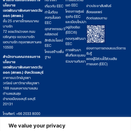
นโยบาย
เขต EEC
ข่าวประชาสัมพันธ์
เกี่ยวกับ EEC
เขตพัฒนาพิเศษภาคตะวัน
โครงการศูนย์
สื่อเผยแพร่
ทำไมต้อง
ออก (สกพอ.)
ธุรกิจ EEC
ลงทุนในเขต
ติดต่อสอบถาม
ชั้น 25 อาคารโทรคมนาคม
และเมืองใหม่น่า
EEC
บางรัก
อยู่อัจฉริยะ
อุตสาหกรรม 5
72 ซอยวัดม่วงแค ถนน
(EECiti)
คลัสเตอร์
เจริญกรุง แขวงบางรัก
กองทุนพัฒนา
สิทธิประโยชน์
เขตบางรัก กรุงเทพมหานคร
EEC
EEC
10500
ช่องทางการตอบแบบวัดการ
การพัฒนา
โครงสร้างพื้น
รับรู้
พื้นที่และชุมชน
สำนักงานคณะกรรมการ
ฐาน
ของผู้มีส่วนได้ส่วนเสีย
ร่วมงานกับเรา
นโยบาย
ภายนอก (EEC)
เขตพัฒนาพิเศษภาคตะวัน
ออก (สกพอ.) จังหวัดชลบุรี
อาคารนววิทย์บูรพา
วณิชย์ มหาวิทยาลัยบูรพา
169 ถนนลงหาดบางแสน
ตำบลแสนสุข
อำเภอเมืองชลบุรี ชลบุรี
20131
โทรศัพท์: +66 2033 8000
เวลาทำการ: จันทร์ – ศุกร์
09:00 – 17:00 น.
We value your privacy
ติดตามหนังสือหรือยื่นเอกสาร