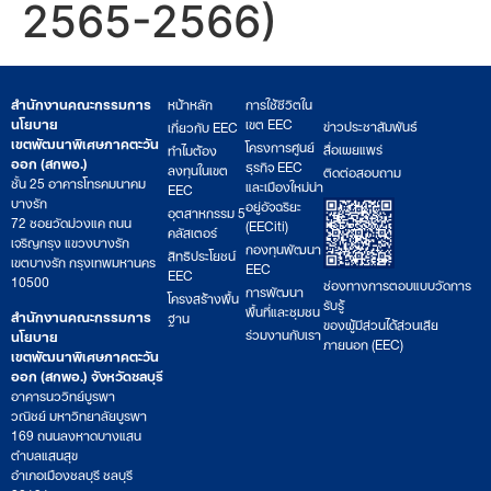
2565-2566)
สำนักงานคณะกรรมการ
หน้าหลัก
การใช้ชีวิตใน
นโยบาย
เขต EEC
ข่าวประชาสัมพันธ์
เกี่ยวกับ EEC
เขตพัฒนาพิเศษภาคตะวัน
โครงการศูนย์
สื่อเผยแพร่
ทำไมต้อง
ออก (สกพอ.)
ธุรกิจ EEC
ลงทุนในเขต
ติดต่อสอบถาม
ชั้น 25 อาคารโทรคมนาคม
และเมืองใหม่น่า
EEC
บางรัก
อยู่อัจฉริยะ
อุตสาหกรรม 5
72 ซอยวัดม่วงแค ถนน
(EECiti)
คลัสเตอร์
เจริญกรุง แขวงบางรัก
กองทุนพัฒนา
สิทธิประโยชน์
เขตบางรัก กรุงเทพมหานคร
EEC
EEC
10500
ช่องทางการตอบแบบวัดการ
การพัฒนา
โครงสร้างพื้น
รับรู้
พื้นที่และชุมชน
สำนักงานคณะกรรมการ
ฐาน
ของผู้มีส่วนได้ส่วนเสีย
ร่วมงานกับเรา
นโยบาย
ภายนอก (EEC)
เขตพัฒนาพิเศษภาคตะวัน
ออก (สกพอ.) จังหวัดชลบุรี
อาคารนววิทย์บูรพา
วณิชย์ มหาวิทยาลัยบูรพา
169 ถนนลงหาดบางแสน
ตำบลแสนสุข
อำเภอเมืองชลบุรี ชลบุรี