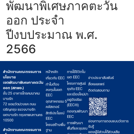
พัฒนาพิเศษภาคตะวัน
ออก ประจำ
ปีงบประมาณ พ.ศ.
2566
สำนักงานคณะกรรมการ
หน้าหลัก
การใช้ชีวิตใน
นโยบาย
เขต EEC
ข่าวประชาสัมพันธ์
เกี่ยวกับ EEC
เขตพัฒนาพิเศษภาคตะวัน
โครงการศูนย์
สื่อเผยแพร่
ทำไมต้อง
ออก (สกพอ.)
ธุรกิจ EEC
ลงทุนในเขต
ติดต่อสอบถาม
ชั้น 25 อาคารโทรคมนาคม
และเมืองใหม่น่า
EEC
บางรัก
อยู่อัจฉริยะ
อุตสาหกรรม 5
72 ซอยวัดม่วงแค ถนน
(EECiti)
คลัสเตอร์
เจริญกรุง แขวงบางรัก
กองทุนพัฒนา
สิทธิประโยชน์
เขตบางรัก กรุงเทพมหานคร
EEC
EEC
10500
ช่องทางการตอบแบบวัดการ
การพัฒนา
โครงสร้างพื้น
รับรู้
พื้นที่และชุมชน
สำนักงานคณะกรรมการ
ฐาน
ของผู้มีส่วนได้ส่วนเสีย
ร่วมงานกับเรา