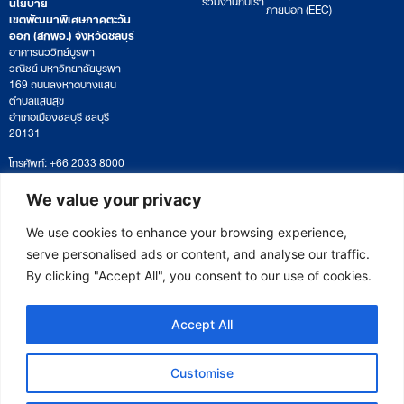
นโยบาย
ภายนอก (EEC)
เขตพัฒนาพิเศษภาคตะวัน
ออก (สกพอ.) จังหวัดชลบุรี
อาคารนววิทย์บูรพา
วณิชย์ มหาวิทยาลัยบูรพา
169 ถนนลงหาดบางแสน
ตำบลแสนสุข
อำเภอเมืองชลบุรี ชลบุรี
20131
โทรศัพท์: +66 2033 8000
เวลาทำการ: จันทร์ – ศุกร์
09:00 – 17:00 น.
We value your privacy
ติดตามหนังสือหรือยื่นเอกสาร
saraban@eeco.or.th
We use cookies to enhance your browsing experience,
serve personalised ads or content, and analyse our traffic.
By clicking "Accept All", you consent to our use of cookies.
Copyright © 2025 Eastern Economic Corridor Office (EECO)
Accept All
Customise