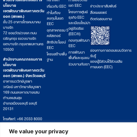
นโยบาย
เขต EEC
ข่าวประชาสัมพันธ์
เกี่ยวกับ EEC
เขตพัฒนาพิเศษภาคตะวัน
โครงการศูนย์
สื่อเผยแพร่
ทำไมต้อง
ออก (สกพอ.)
ธุรกิจ EEC
ลงทุนในเขต
ติดต่อสอบถาม
ชั้น 25 อาคารโทรคมนาคม
และเมืองใหม่น่า
EEC
บางรัก
อยู่อัจฉริยะ
อุตสาหกรรม 5
72 ซอยวัดม่วงแค ถนน
(EECiti)
คลัสเตอร์
เจริญกรุง แขวงบางรัก
กองทุนพัฒนา
สิทธิประโยชน์
เขตบางรัก กรุงเทพมหานคร
EEC
EEC
10500
ช่องทางการตอบแบบวัดการ
การพัฒนา
โครงสร้างพื้น
รับรู้
พื้นที่และชุมชน
สำนักงานคณะกรรมการ
ฐาน
ของผู้มีส่วนได้ส่วนเสีย
ร่วมงานกับเรา
นโยบาย
ภายนอก (EEC)
เขตพัฒนาพิเศษภาคตะวัน
ออก (สกพอ.) จังหวัดชลบุรี
อาคารนววิทย์บูรพา
วณิชย์ มหาวิทยาลัยบูรพา
169 ถนนลงหาดบางแสน
ตำบลแสนสุข
อำเภอเมืองชลบุรี ชลบุรี
20131
โทรศัพท์: +66 2033 8000
เวลาทำการ: จันทร์ – ศุกร์
09:00 – 17:00 น.
We value your privacy
ติดตามหนังสือหรือยื่นเอกสาร