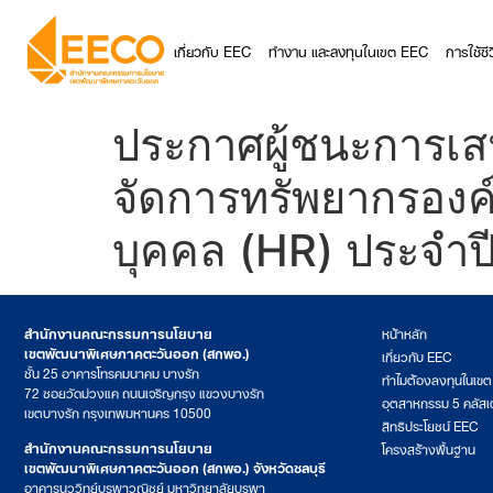
เกี่ยวกับ EEC
ทำงาน และลงทุนในเขต EEC
การใช้ช
ประกาศผู้ชนะการเส
จัดการทรัพยากรองค
บุคคล (HR) ประจำ
สำนักงานคณะกรรมการนโยบาย
หน้าหลัก
เขตพัฒนาพิเศษภาคตะวันออก (สกพอ.)
เกี่ยวกับ EEC
ชั้น 25 อาคารโทรคมนาคม บางรัก
ทำไมต้องลงทุนในเข
72 ซอยวัดม่วงแค ถนนเจริญกรุง แขวงบางรัก
อุตสาหกรรม 5 คลัสเ
เขตบางรัก กรุงเทพมหานคร 10500
สิทธิประโยชน์ EEC
สำนักงานคณะกรรมการนโยบาย
โครงสร้างพื้นฐาน
เขตพัฒนาพิเศษภาคตะวันออก (สกพอ.) จังหวัดชลบุรี
อาคารนววิทย์บูรพาวณิชย์ มหาวิทยาลัยบูรพา