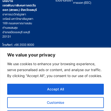
นโยบาย
ภายนอก (EEC)
เขตพัฒนาพิเศษภาคตะวัน
ออก (สกพอ.) จังหวัดชลบุรี
อาคารนววิทย์บูรพา
วณิชย์ มหาวิทยาลัยบูรพา
169 ถนนลงหาดบางแสน
ตำบลแสนสุข
อำเภอเมืองชลบุรี ชลบุรี
20131
โทรศัพท์: +66 2033 8000
เวลาทำการ: จันทร์ – ศุกร์
09:00 – 17:00 น.
We value your privacy
ติดตามหนังสือหรือยื่นเอกสาร
saraban@eeco.or.th
We use cookies to enhance your browsing experience,
serve personalised ads or content, and analyse our traffic.
By clicking "Accept All", you consent to our use of cookies.
Copyright © 2025 Eastern Economic Corridor Office (EECO)
Accept All
Customise