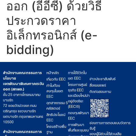
ออก (อีอีซี) ด้วยวิธี
ประกวดราคา
อิเล็กทรอนิกส์ (e-
bidding)
สำนักงานคณะกรรมการ
หน้าหลัก
การใช้ชีวิตใน
นโยบาย
เขต EEC
ข่าวประชาสัมพันธ์
เกี่ยวกับ EEC
เขตพัฒนาพิเศษภาคตะวัน
โครงการศูนย์
สื่อเผยแพร่
ทำไมต้อง
ออก (สกพอ.)
ธุรกิจ EEC
ลงทุนในเขต
ติดต่อสอบถาม
ชั้น 25 อาคารโทรคมนาคม
และเมืองใหม่น่า
EEC
บางรัก
อยู่อัจฉริยะ
อุตสาหกรรม 5
72 ซอยวัดม่วงแค ถนน
(EECiti)
คลัสเตอร์
เจริญกรุง แขวงบางรัก
กองทุนพัฒนา
สิทธิประโยชน์
เขตบางรัก กรุงเทพมหานคร
EEC
EEC
10500
ช่องทางการตอบแบบวัดการ
การพัฒนา
โครงสร้างพื้น
รับรู้
พื้นที่และชุมชน
สำนักงานคณะกรรมการ
ฐาน
ของผู้มีส่วนได้ส่วนเสีย
ร่วมงานกับเรา