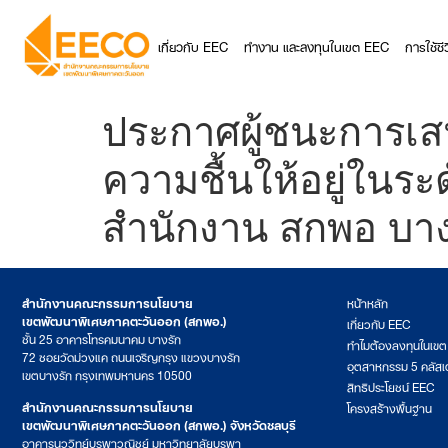
เกี่ยวกับ EEC
ทำงาน และลงทุนในเขต EEC
การใช้ช
ประกาศผู้ชนะการเสน
ความชื้นให้อยู่ในร
สำนักงาน สกพอ บางร
สำนักงานคณะกรรมการนโยบาย
หน้าหลัก
เขตพัฒนาพิเศษภาคตะวันออก (สกพอ.)
เกี่ยวกับ EEC
ชั้น 25 อาคารโทรคมนาคม บางรัก
ทำไมต้องลงทุนในเข
72 ซอยวัดม่วงแค ถนนเจริญกรุง แขวงบางรัก
อุตสาหกรรม 5 คลัสเ
เขตบางรัก กรุงเทพมหานคร 10500
สิทธิประโยชน์ EEC
สำนักงานคณะกรรมการนโยบาย
โครงสร้างพื้นฐาน
เขตพัฒนาพิเศษภาคตะวันออก (สกพอ.) จังหวัดชลบุรี
อาคารนววิทย์บูรพาวณิชย์ มหาวิทยาลัยบูรพา