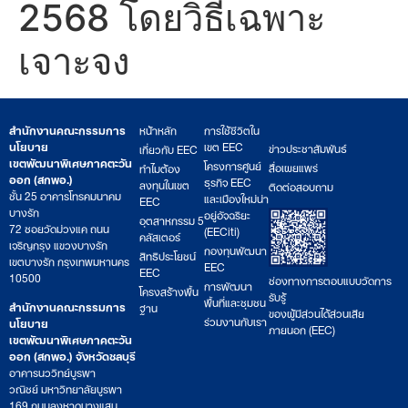
2568 โดยวิธีเฉพาะ
เจาะจง
สำนักงานคณะกรรมการ
หน้าหลัก
การใช้ชีวิตใน
นโยบาย
เขต EEC
ข่าวประชาสัมพันธ์
เกี่ยวกับ EEC
เขตพัฒนาพิเศษภาคตะวัน
โครงการศูนย์
สื่อเผยแพร่
ทำไมต้อง
ออก (สกพอ.)
ธุรกิจ EEC
ลงทุนในเขต
ติดต่อสอบถาม
ชั้น 25 อาคารโทรคมนาคม
และเมืองใหม่น่า
EEC
บางรัก
อยู่อัจฉริยะ
อุตสาหกรรม 5
72 ซอยวัดม่วงแค ถนน
(EECiti)
คลัสเตอร์
เจริญกรุง แขวงบางรัก
กองทุนพัฒนา
สิทธิประโยชน์
เขตบางรัก กรุงเทพมหานคร
EEC
EEC
10500
ช่องทางการตอบแบบวัดการ
การพัฒนา
โครงสร้างพื้น
รับรู้
พื้นที่และชุมชน
สำนักงานคณะกรรมการ
ฐาน
ของผู้มีส่วนได้ส่วนเสีย
ร่วมงานกับเรา
นโยบาย
ภายนอก (EEC)
เขตพัฒนาพิเศษภาคตะวัน
ออก (สกพอ.) จังหวัดชลบุรี
อาคารนววิทย์บูรพา
วณิชย์ มหาวิทยาลัยบูรพา
169 ถนนลงหาดบางแสน