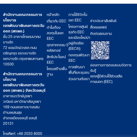
สำนักงานคณะกรรมการ
หน้าหลัก
การใช้ชีวิตใน
นโยบาย
เขต EEC
ข่าวประชาสัมพันธ์
เกี่ยวกับ EEC
เขตพัฒนาพิเศษภาคตะวัน
โครงการศูนย์
สื่อเผยแพร่
ทำไมต้อง
ออก (สกพอ.)
ธุรกิจ EEC
ลงทุนในเขต
ติดต่อสอบถาม
ชั้น 25 อาคารโทรคมนาคม
และเมืองใหม่น่า
EEC
บางรัก
อยู่อัจฉริยะ
อุตสาหกรรม 5
72 ซอยวัดม่วงแค ถนน
(EECiti)
คลัสเตอร์
เจริญกรุง แขวงบางรัก
กองทุนพัฒนา
สิทธิประโยชน์
เขตบางรัก กรุงเทพมหานคร
EEC
EEC
10500
ช่องทางการตอบแบบวัดการ
การพัฒนา
โครงสร้างพื้น
รับรู้
พื้นที่และชุมชน
สำนักงานคณะกรรมการ
ฐาน
ของผู้มีส่วนได้ส่วนเสีย
ร่วมงานกับเรา
นโยบาย
ภายนอก (EEC)
เขตพัฒนาพิเศษภาคตะวัน
ออก (สกพอ.) จังหวัดชลบุรี
อาคารนววิทย์บูรพา
วณิชย์ มหาวิทยาลัยบูรพา
169 ถนนลงหาดบางแสน
ตำบลแสนสุข
อำเภอเมืองชลบุรี ชลบุรี
20131
โทรศัพท์: +66 2033 8000