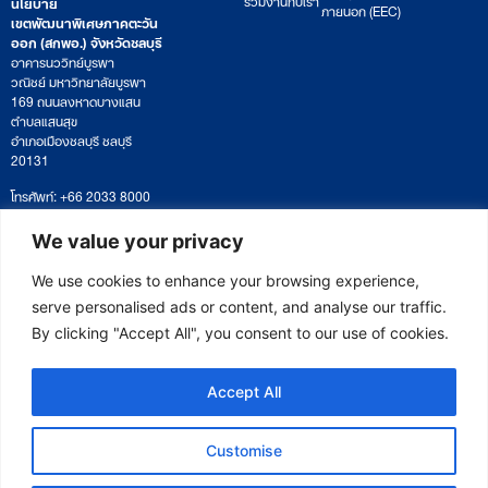
นโยบาย
ภายนอก (EEC)
เขตพัฒนาพิเศษภาคตะวัน
ออก (สกพอ.) จังหวัดชลบุรี
อาคารนววิทย์บูรพา
วณิชย์ มหาวิทยาลัยบูรพา
169 ถนนลงหาดบางแสน
ตำบลแสนสุข
อำเภอเมืองชลบุรี ชลบุรี
20131
โทรศัพท์: +66 2033 8000
เวลาทำการ: จันทร์ – ศุกร์
09:00 – 17:00 น.
We value your privacy
ติดตามหนังสือหรือยื่นเอกสาร
saraban@eeco.or.th
We use cookies to enhance your browsing experience,
serve personalised ads or content, and analyse our traffic.
By clicking "Accept All", you consent to our use of cookies.
Copyright © 2025 Eastern Economic Corridor Office (EECO)
Accept All
Customise