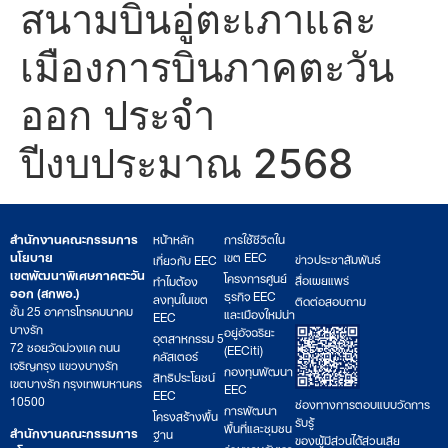
สนามบินอู่ตะเภาและ
เมืองการบินภาคตะวัน
ออก ประจำ
ปีงบประมาณ 2568
สำนักงานคณะกรรมการ
หน้าหลัก
การใช้ชีวิตใน
นโยบาย
เขต EEC
ข่าวประชาสัมพันธ์
เกี่ยวกับ EEC
เขตพัฒนาพิเศษภาคตะวัน
โครงการศูนย์
สื่อเผยแพร่
ทำไมต้อง
ออก (สกพอ.)
ธุรกิจ EEC
ลงทุนในเขต
ติดต่อสอบถาม
ชั้น 25 อาคารโทรคมนาคม
และเมืองใหม่น่า
EEC
บางรัก
อยู่อัจฉริยะ
อุตสาหกรรม 5
72 ซอยวัดม่วงแค ถนน
(EECiti)
คลัสเตอร์
เจริญกรุง แขวงบางรัก
กองทุนพัฒนา
สิทธิประโยชน์
เขตบางรัก กรุงเทพมหานคร
EEC
EEC
10500
ช่องทางการตอบแบบวัดการ
การพัฒนา
โครงสร้างพื้น
รับรู้
พื้นที่และชุมชน
สำนักงานคณะกรรมการ
ฐาน
ของผู้มีส่วนได้ส่วนเสีย
ร่วมงานกับเรา