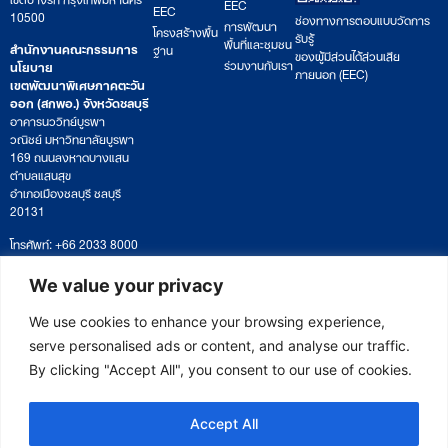
EEC
EEC
10500
ช่องทางการตอบแบบวัดการ
การพัฒนา
โครงสร้างพื้น
รับรู้
พื้นที่และชุมชน
สำนักงานคณะกรรมการ
ฐาน
ของผู้มีส่วนได้ส่วนเสีย
ร่วมงานกับเรา
นโยบาย
ภายนอก (EEC)
เขตพัฒนาพิเศษภาคตะวัน
ออก (สกพอ.) จังหวัดชลบุรี
อาคารนววิทย์บูรพา
วณิชย์ มหาวิทยาลัยบูรพา
169 ถนนลงหาดบางแสน
ตำบลแสนสุข
อำเภอเมืองชลบุรี ชลบุรี
20131
โทรศัพท์: +66 2033 8000
เวลาทำการ: จันทร์ – ศุกร์
09:00 – 17:00 น.
We value your privacy
ติดตามหนังสือหรือยื่นเอกสาร
saraban@eeco.or.th
We use cookies to enhance your browsing experience,
serve personalised ads or content, and analyse our traffic.
By clicking "Accept All", you consent to our use of cookies.
Copyright © 2025 Eastern Economic Corridor Office (EECO)
Accept All