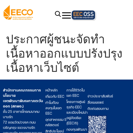
ประกาศผู้ชนะจัดทำ
เนื้อหาออกแบบปรังปรุง
เนื้อหาเว็บไซต์
สำนักงานคณะกรรมการ
หน้าหลัก
การใช้ชีวิตใน
นโยบาย
เขต EEC
ข่าวประชาสัมพันธ์
เกี่ยวกับ EEC
เขตพัฒนาพิเศษภาคตะวัน
โครงการศูนย์
สื่อเผยแพร่
ทำไมต้อง
ออก (สกพอ.)
ธุรกิจ EEC
ลงทุนในเขต
ติดต่อสอบถาม
ชั้น 25 อาคารโทรคมนาคม
และเมืองใหม่น่า
EEC
บางรัก
อยู่อัจฉริยะ
อุตสาหกรรม 5
72 ซอยวัดม่วงแค ถนน
(EECiti)
คลัสเตอร์
เจริญกรุง แขวงบางรัก
กองทุนพัฒนา
สิทธิประโยชน์
เขตบางรัก กรุงเทพมหานคร