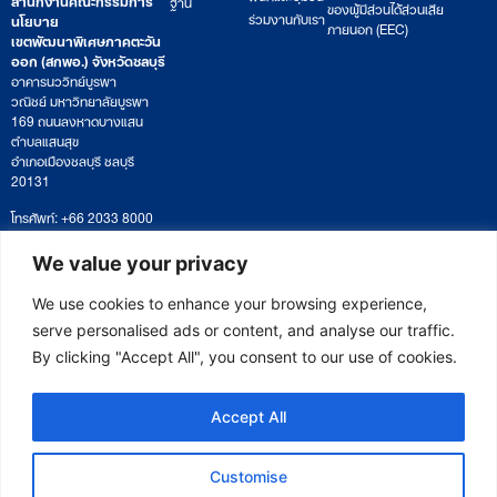
ฐาน
ของผู้มีส่วนได้ส่วนเสีย
ร่วมงานกับเรา
นโยบาย
ภายนอก (EEC)
เขตพัฒนาพิเศษภาคตะวัน
ออก (สกพอ.) จังหวัดชลบุรี
อาคารนววิทย์บูรพา
วณิชย์ มหาวิทยาลัยบูรพา
169 ถนนลงหาดบางแสน
ตำบลแสนสุข
อำเภอเมืองชลบุรี ชลบุรี
20131
โทรศัพท์: +66 2033 8000
เวลาทำการ: จันทร์ – ศุกร์
09:00 – 17:00 น.
We value your privacy
ติดตามหนังสือหรือยื่นเอกสาร
saraban@eeco.or.th
We use cookies to enhance your browsing experience,
serve personalised ads or content, and analyse our traffic.
By clicking "Accept All", you consent to our use of cookies.
Copyright © 2025 Eastern Economic Corridor Office (EECO)
Accept All
Customise