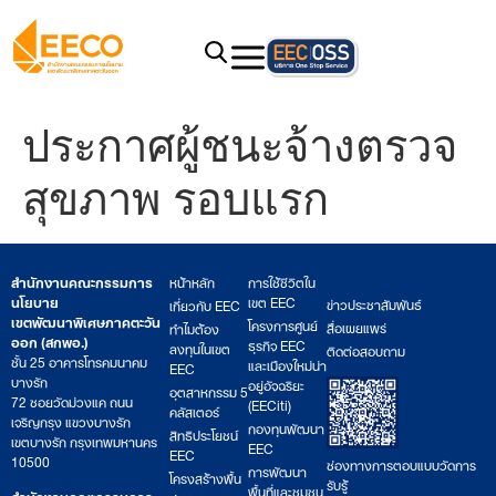
ประกาศผู้ชนะจ้างตรวจ
สุขภาพ รอบแรก
สำนักงานคณะกรรมการ
หน้าหลัก
การใช้ชีวิตใน
นโยบาย
เขต EEC
ข่าวประชาสัมพันธ์
เกี่ยวกับ EEC
เขตพัฒนาพิเศษภาคตะวัน
โครงการศูนย์
สื่อเผยแพร่
ทำไมต้อง
ออก (สกพอ.)
ธุรกิจ EEC
ลงทุนในเขต
ติดต่อสอบถาม
ชั้น 25 อาคารโทรคมนาคม
และเมืองใหม่น่า
EEC
บางรัก
อยู่อัจฉริยะ
อุตสาหกรรม 5
72 ซอยวัดม่วงแค ถนน
(EECiti)
คลัสเตอร์
เจริญกรุง แขวงบางรัก
กองทุนพัฒนา
สิทธิประโยชน์
เขตบางรัก กรุงเทพมหานคร
EEC
EEC
10500
ช่องทางการตอบแบบวัดการ
การพัฒนา
โครงสร้างพื้น
รับรู้
พื้นที่และชุมชน
สำนักงานคณะกรรมการ