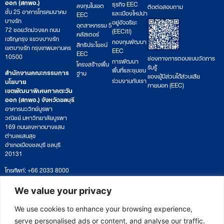
ออก (สกพอ.)
ธุรกิจ EEC
ลงทุนในเขต
ติดต่อสอบถาม
ชั้น 25 อาคารโทรคมนาคม
และเมืองใหม่น่า
EEC
บางรัก
อยู่อัจฉริยะ
อุตสาหกรรม 5
72 ซอยวัดม่วงแค ถนน
(EECiti)
คลัสเตอร์
เจริญกรุง แขวงบางรัก
กองทุนพัฒนา
สิทธิประโยชน์
เขตบางรัก กรุงเทพมหานคร
EEC
EEC
10500
ช่องทางการตอบแบบวัดการ
การพัฒนา
โครงสร้างพื้น
รับรู้
พื้นที่และชุมชน
สำนักงานคณะกรรมการ
ฐาน
ของผู้มีส่วนได้ส่วนเสีย
ร่วมงานกับเรา
นโยบาย
ภายนอก (EEC)
เขตพัฒนาพิเศษภาคตะวัน
ออก (สกพอ.) จังหวัดชลบุรี
อาคารนววิทย์บูรพา
วณิชย์ มหาวิทยาลัยบูรพา
169 ถนนลงหาดบางแสน
ตำบลแสนสุข
อำเภอเมืองชลบุรี ชลบุรี
20131
โทรศัพท์: +66 2033 8000
เวลาทำการ: จันทร์ – ศุกร์
09:00 – 17:00 น.
We value your privacy
ติดตามหนังสือหรือยื่นเอกสาร
saraban@eeco.or.th
We use cookies to enhance your browsing experience,
serve personalised ads or content, and analyse our traffic.