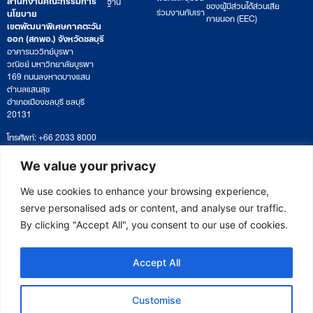
ฐาน
ของผู้มีส่วนได้ส่วนเสีย
ร่วมงานกับเรา
นโยบาย
ภายนอก (EEC)
เขตพัฒนาพิเศษภาคตะวัน
ออก (สกพอ.) จังหวัดชลบุรี
อาคารนววิทย์บูรพา
วณิชย์ มหาวิทยาลัยบูรพา
169 ถนนลงหาดบางแสน
ตำบลแสนสุข
อำเภอเมืองชลบุรี ชลบุรี
20131
โทรศัพท์: +66 2033 8000
เวลาทำการ: จันทร์ – ศุกร์
09:00 – 17:00 น.
We value your privacy
ติดตามหนังสือหรือยื่นเอกสาร
saraban@eeco.or.th
We use cookies to enhance your browsing experience,
serve personalised ads or content, and analyse our traffic.
By clicking "Accept All", you consent to our use of cookies.
Copyright © 2025 Eastern Economic Corridor Office (EECO)
Accept All
Customise