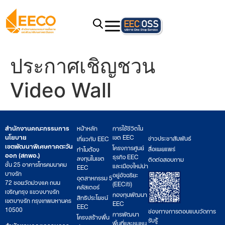
ประกาศเชิญชวน
Video Wall
สำนักงานคณะกรรมการ
หน้าหลัก
การใช้ชีวิตใน
นโยบาย
เขต EEC
ข่าวประชาสัมพันธ์
เกี่ยวกับ EEC
เขตพัฒนาพิเศษภาคตะวัน
โครงการศูนย์
สื่อเผยแพร่
ทำไมต้อง
ออก (สกพอ.)
ธุรกิจ EEC
ลงทุนในเขต
ติดต่อสอบถาม
ชั้น 25 อาคารโทรคมนาคม
และเมืองใหม่น่า
EEC
บางรัก
อยู่อัจฉริยะ
อุตสาหกรรม 5
72 ซอยวัดม่วงแค ถนน
(EECiti)
คลัสเตอร์
เจริญกรุง แขวงบางรัก
กองทุนพัฒนา
สิทธิประโยชน์
เขตบางรัก กรุงเทพมหานคร
EEC
EEC
10500
ช่องทางการตอบแบบวัดการ
การพัฒนา
โครงสร้างพื้น
รับรู้
พื้นที่และชุมชน
สำนักงานคณะกรรมการ