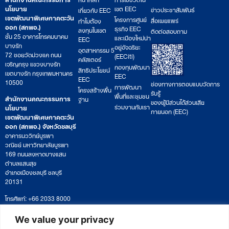
นโยบาย
เขต EEC
ข่าวประชาสัมพันธ์
เกี่ยวกับ EEC
เขตพัฒนาพิเศษภาคตะวัน
โครงการศูนย์
สื่อเผยแพร่
ทำไมต้อง
ออก (สกพอ.)
ธุรกิจ EEC
ลงทุนในเขต
ติดต่อสอบถาม
ชั้น 25 อาคารโทรคมนาคม
และเมืองใหม่น่า
EEC
บางรัก
อยู่อัจฉริยะ
อุตสาหกรรม 5
72 ซอยวัดม่วงแค ถนน
(EECiti)
คลัสเตอร์
เจริญกรุง แขวงบางรัก
กองทุนพัฒนา
สิทธิประโยชน์
เขตบางรัก กรุงเทพมหานคร
EEC
EEC
10500
ช่องทางการตอบแบบวัดการ
การพัฒนา
โครงสร้างพื้น
รับรู้
พื้นที่และชุมชน
สำนักงานคณะกรรมการ
ฐาน
ของผู้มีส่วนได้ส่วนเสีย
ร่วมงานกับเรา
นโยบาย
ภายนอก (EEC)
เขตพัฒนาพิเศษภาคตะวัน
ออก (สกพอ.) จังหวัดชลบุรี
อาคารนววิทย์บูรพา
วณิชย์ มหาวิทยาลัยบูรพา
169 ถนนลงหาดบางแสน
ตำบลแสนสุข
อำเภอเมืองชลบุรี ชลบุรี
20131
โทรศัพท์: +66 2033 8000
เวลาทำการ: จันทร์ – ศุกร์
09:00 – 17:00 น.
We value your privacy
ติดตามหนังสือหรือยื่นเอกสาร