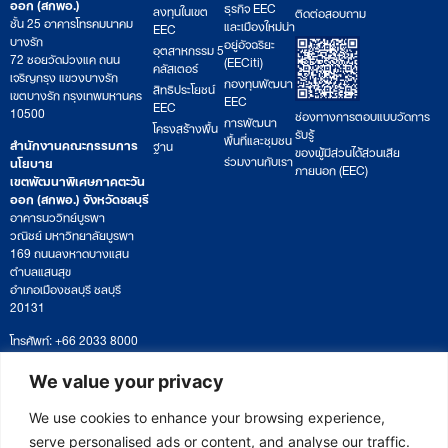
ออก (สกพอ.)
ธุรกิจ EEC
ลงทุนในเขต
ติดต่อสอบถาม
ชั้น 25 อาคารโทรคมนาคม
และเมืองใหม่น่า
EEC
บางรัก
อยู่อัจฉริยะ
อุตสาหกรรม 5
72 ซอยวัดม่วงแค ถนน
(EECiti)
คลัสเตอร์
เจริญกรุง แขวงบางรัก
กองทุนพัฒนา
สิทธิประโยชน์
เขตบางรัก กรุงเทพมหานคร
EEC
EEC
10500
ช่องทางการตอบแบบวัดการ
การพัฒนา
โครงสร้างพื้น
รับรู้
พื้นที่และชุมชน
สำนักงานคณะกรรมการ
ฐาน
ของผู้มีส่วนได้ส่วนเสีย
ร่วมงานกับเรา
นโยบาย
ภายนอก (EEC)
เขตพัฒนาพิเศษภาคตะวัน
ออก (สกพอ.) จังหวัดชลบุรี
อาคารนววิทย์บูรพา
วณิชย์ มหาวิทยาลัยบูรพา
169 ถนนลงหาดบางแสน
ตำบลแสนสุข
อำเภอเมืองชลบุรี ชลบุรี
20131
โทรศัพท์: +66 2033 8000
เวลาทำการ: จันทร์ – ศุกร์
09:00 – 17:00 น.
We value your privacy
ติดตามหนังสือหรือยื่นเอกสาร
saraban@eeco.or.th
We use cookies to enhance your browsing experience,
serve personalised ads or content, and analyse our traffic.