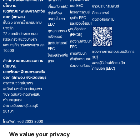
นโยบาย
เขต EEC
ข่าวประชาสัมพันธ์
เกี่ยวกับ EEC
เขตพัฒนาพิเศษภาคตะวัน
โครงการศูนย์
สื่อเผยแพร่
ทำไมต้อง
ออก (สกพอ.)
ธุรกิจ EEC
ลงทุนในเขต
ติดต่อสอบถาม
ชั้น 25 อาคารโทรคมนาคม
และเมืองใหม่น่า
EEC
บางรัก
อยู่อัจฉริยะ
อุตสาหกรรม 5
72 ซอยวัดม่วงแค ถนน
(EECiti)
คลัสเตอร์
เจริญกรุง แขวงบางรัก
กองทุนพัฒนา
สิทธิประโยชน์
เขตบางรัก กรุงเทพมหานคร
EEC
EEC
10500
ช่องทางการตอบแบบวัดการ
การพัฒนา
โครงสร้างพื้น
รับรู้
พื้นที่และชุมชน
สำนักงานคณะกรรมการ
ฐาน
ของผู้มีส่วนได้ส่วนเสีย
ร่วมงานกับเรา
นโยบาย
ภายนอก (EEC)
เขตพัฒนาพิเศษภาคตะวัน
ออก (สกพอ.) จังหวัดชลบุรี
อาคารนววิทย์บูรพา
วณิชย์ มหาวิทยาลัยบูรพา
169 ถนนลงหาดบางแสน
ตำบลแสนสุข
อำเภอเมืองชลบุรี ชลบุรี
20131
โทรศัพท์: +66 2033 8000
เวลาทำการ: จันทร์ – ศุกร์
09:00 – 17:00 น.
We value your privacy
ติดตามหนังสือหรือยื่นเอกสาร